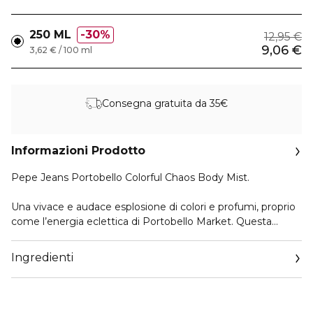
250 ML
30%
12,95 €
9,06 €
3,62 € / 100 ml
Consegna gratuita da 35€
Informazioni Prodotto
Pepe Jeans Portobello Colorful Chaos Body Mist.
Una vivace e audace esplosione di colori e profumi, proprio
come l’energia eclettica di Portobello Market. Questa
fragranza unisce la luminosità del litchi, del ribes nero e della
pera a un cuore fiorito di mughetto, peonia e assoluta di
Ingredienti
rosa. Una base avvolgente di muschio, legno di cedro e
muschio di quercia donano equilibrio alla composizione,
rendendola una fragranza ricca di personalità— Perfetta per
chi abbraccia l’armonia nascosta nel caos.