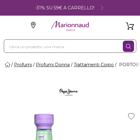
-31% SU 59€ A CARRELLO!
Profumi
Profumi Donna
Trattamenti Corpo
PORTOBE