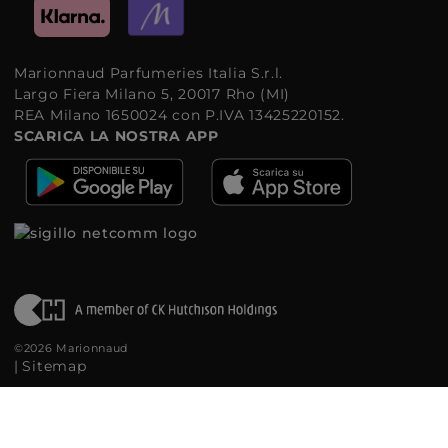
Marionnaud Parfumeries Italia S.r.l.
Largo Fiera Milano 5, 20017 Rho (MI)
REA Milano 1650024 con P.IVA 13425220152.
SCARICA LA NOSTRA APP
©2026 Marionnaud
|
Sitemap