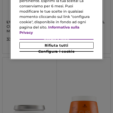
pertinente. Esprimi la tua scelta! La
conserviamo per 6 mesi. Puoi
modificare le tue scelte in qualsiasi
momento cliccando sul link "configura
cookie", disponibile in fondo ad ogni
L'OREAL
ALAMA PROFESSIONAL
PROFESSIONNEL
CURL EXPRESSION
HYDRA
pagina del sito.
Informativa sulla
Maschera Capelli Ricci
Maschera Idratante
Privacy
Capelli Secchi
33,90 €
Accetta tutti
10,50 €
Rifiuta tutti
Configura i cookie