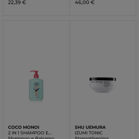
22,39 €
46,00 €
COCO MONOI
SHU UEMURA
2 IN 1 SHAMPOO E
IZUMI TONIC
BALSAMO
Shampoo e Balsamo
Strengthening