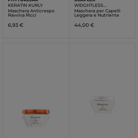
KERATIN KURLY
WEIGHTLESS
NOURISHING MASK
Maschera Anticrespo
Maschera per Capelli
Ravviva Ricci
Leggera e Nutriente
6,93 €
44,00 €