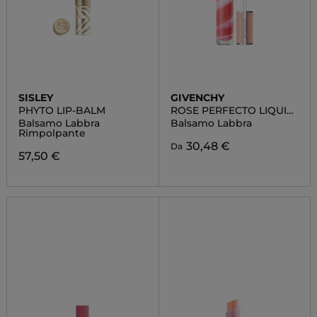
SISLEY
GIVENCHY
PHYTO LIP-BALM
ROSE PERFECTO LIQUID
LIP BALM
Balsamo Labbra
Balsamo Labbra
Rimpolpante
30,48 €
Da
57,50 €