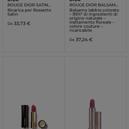
ROUGE DIOR SATIN
ROUGE DIOR BALSAMO
REFILL
COLORATO
Ricarica per Rossetto
Balsamo labbra colorato
Satin
– 95%* di ingredienti di
origine naturale –
trattamento floreale –
33,73 €
Da
colore couture –
ricaricabile
37,24 €
Da