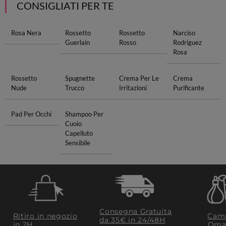
CONSIGLIATI PER TE
Rosa Nera
Rossetto
Rossetto
Narciso
Guerlain
Rosso
Rodriguez
Rosa
Rossetto
Spugnette
Crema Per Le
Crema
Nude
Trucco
Irritazioni
Purificante
Pad Per Occhi
Shampoo Per
Cuoio
Capelluto
Sensibile
Consegna Gratuita
Ritiro in negozio
Camp
da 35€​ in 24/48H
in 2H
Oma