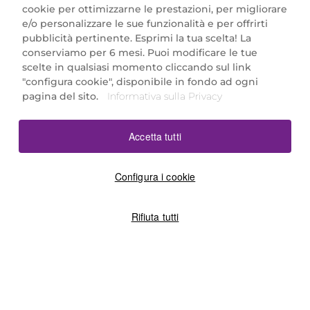
cookie per ottimizzarne le prestazioni, per migliorare
e/o personalizzare le sue funzionalità e per offrirti
Marionnaud Parfumeries Italia S.r.l.
pubblicità pertinente. Esprimi la tua scelta! La
Largo Fiera Milano 5, 20017 Rho (MI)
conserviamo per 6 mesi. Puoi modificare le tue
REA Milano 1650024 con P.IVA 13425220152.
scelte in qualsiasi momento cliccando sul link
SCARICA LA NOSTRA APP
"configura cookie", disponibile in fondo ad ogni
pagina del sito.
Informativa sulla Privacy
Accetta tutti
Configura i cookie
Rifiuta tutti
©2026 Marionnaud
|
Sitemap