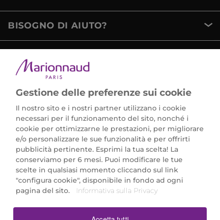
BISOGNO DI AIUTO?
METODI DI PAGAMENTO
Gestione delle preferenze sui cookie
Il nostro sito e i nostri partner utilizzano i cookie
necessari per il funzionamento del sito, nonché i
cookie per ottimizzarne le prestazioni, per migliorare
e/o personalizzare le sue funzionalità e per offrirti
Marionnaud Parfumeries Italia S.r.l.
pubblicità pertinente. Esprimi la tua scelta! La
Largo Fiera Milano 5, 20017 Rho (MI)
conserviamo per 6 mesi. Puoi modificare le tue
REA Milano 1650024 con P.IVA 13425220152.
scelte in qualsiasi momento cliccando sul link
SCARICA LA NOSTRA APP
"configura cookie", disponibile in fondo ad ogni
pagina del sito.
Informativa sulla Privacy
Accetta tutti