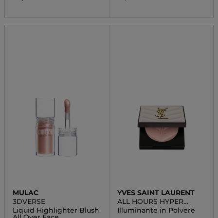
MULAC
YVES SAINT LAURENT
3DVERSE
ALL HOURS HYPER
LUMINIZE
Liquid Highlighter Blush
Illuminante in Polvere
All Over Face