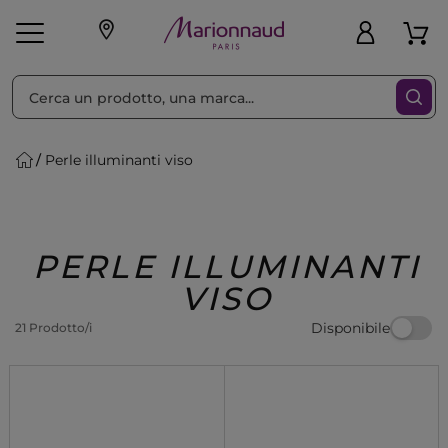
Ordina per
Filtra
Perle illuminanti viso
Make-up
Profumi
🎁 Idee
Corpo
Uomo
Marche
Capelli
Regalo
PERLE ILLUMINANTI
VISO
Disponibile
21 Prodotto/i