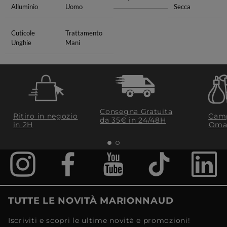
Alluminio
Uomo
Secca
Cuticole
Trattamento
Unghie
Mani
Consegna Gratuita
Ritiro in negozio
Camp
da 35€​ in 24/48H
in 2H
Oma
TUTTE LE NOVITÀ MARIONNAUD
Iscriviti e scopri le ultime novità e promozioni!