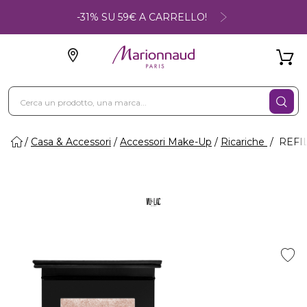
-31% SU 59€ A CARRELLO!
Casa & Accessori
Accessori Make-Up
Ricariche
REFIL