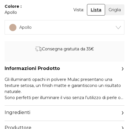
Colore
Vista:
Lista
Griglia
Apollo
Apollo
Consegna gratuita da 35€
Informazioni Prodotto
Gli illuminanti opachi in polvere Mulac presentano una
texture setosa, un finish matte e garantiscono un risultato
naturale.
Sono perfetti per illuminare il viso senza l’utilizzo di perle o
per fissare il correttore.
La formula è vegan e gli ingredienti di origine naturale.
Ingredienti
Zeus è un illuminante di color giallo chiaro,dal finish opaco e
ideale per fissare l’Highlighting realizzato sulle pelli
Produttore
chiaro/medio/scure. “Zeus” è caratterizzato dall’alta