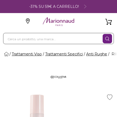
-31% SU 59€ A CARRELLO!
Trattamenti Viso
Trattamenti Specifici
Anti Rughe
RIG