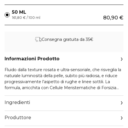
50 ML
80,90 €
161,80 € / 100 ml
Consegna gratuita da 35€
Informazioni Prodotto
Fluido dalla texture rosata e ultra-sensoriale, che risveglia la
naturale luminosità della pelle, subito più radiosa, e riduce
progressivamente l’aspetto di rughe e linee sottili. La
formula, arricchita con Cellule Meristematiche di Forsizia
Italiana e Niacinamide, assicura una potente azione-
trattamento progressiva che dona uniformità e luminosità
Ingredienti
alla pelle del viso. Le sue perle rosate fotoriflettenti,
ravvivano istantaneamente il colorito e si fondono con
Produttore
l’incarnato donando un effetto naturalmente luminoso e
radioso.