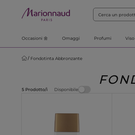
ORDINA PER
Filtra
Rilevanza
Occasioni 🌼
Omaggi
Profumi
Viso
Fondotinta Abbronzante
FON
Disponibile
5 Prodotto/i