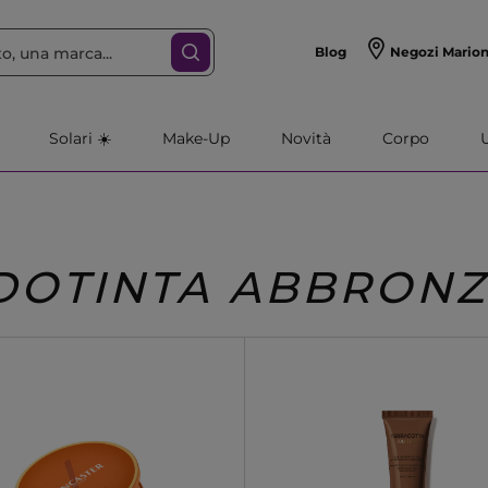
Blog
Negozi Mario
Solari ☀️
Make-Up
Novità
Corpo
DOTINTA ABBRON