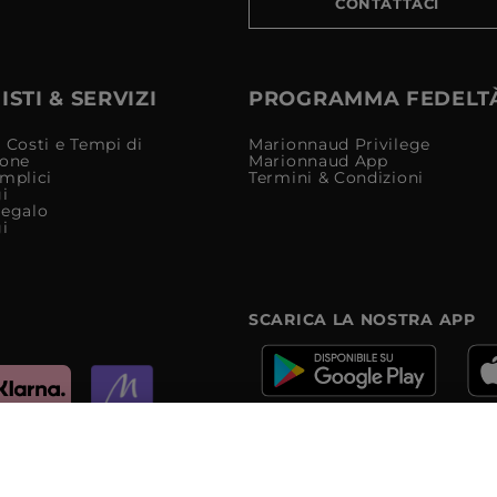
CONTATTACI
STI & SERVIZI
PROGRAMMA FEDELT
 Costi e Tempi di
Marionnaud Privilege
ione
Marionnaud App
mplici
Termini & Condizioni
i
Regalo
i
SCARICA LA NOSTRA APP