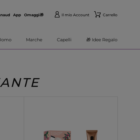
nnaud
App
Omaggi🎁
Il mio Account
Carrello
Uomo
Marche
Capelli
🎁 Idee Regalo
ZANTE