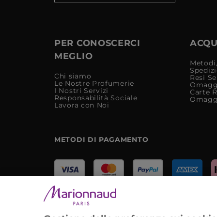
PER CONOSCERCI
ACQUI
MEGLIO
Metodi,
Spediz
Chi siamo
Resi Se
Le Nostre Profumerie
Omagg
I Nostri Servizi
Carte 
Responsabilità Sociale
Omagg
Lavora con Noi
METODI DI PAGAMENTO
Marionnaud Parfumeries Italia S.r.l.
Largo Fiera Milano 5, 20017 Rho (MI)