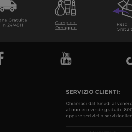
na Gratuita
Campioni
Reso
​ in 24/48H
Omaggio
Gratui
SERVIZIO CLIENTI:
Chiamaci dal lunedì al venerd
al numero verde gratuito 80
oppure scrivici a serviziocli