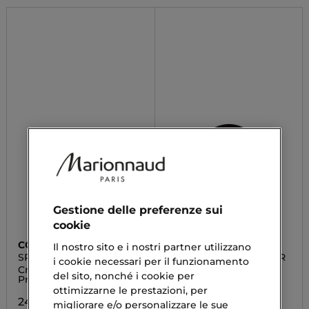
Gestione delle preferenze sui
cookie
COLLISTAR
ASTRA MAKE-UP
Il nostro sito e i nostri partner utilizzano
SPECIALE
BRONZE SKIN POWDER
i cookie necessari per il funzionamento
ABBRONZATURA
Crema Abbronzante
Terra
del sito, nonché i cookie per
PERFETTA
Protettiva SPF15
ottimizzarne le prestazioni, per
5,90 €
24,54 €
migliorare e/o personalizzare le sue