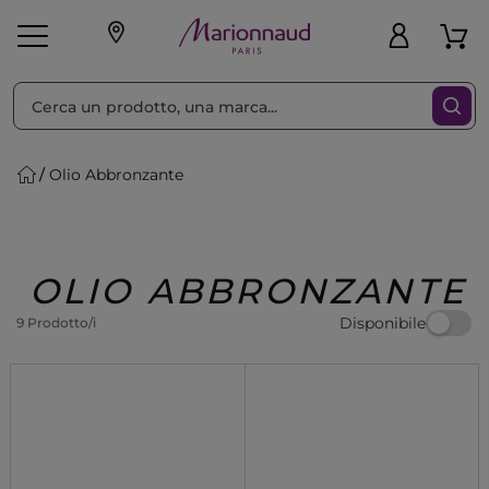
Ordina per
Filtra
Olio Abbronzante
Make-up
Profumi
🎁 Idee
Corpo
Uomo
Marche
Capelli
Regalo
OLIO ABBRONZANTE
Disponibile
9 Prodotto/i