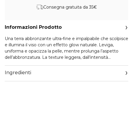
Consegna gratuita da 35€
Informazioni Prodotto
Una terra abbronzante ultra-fine e impalpabile che scolpisce
e illumina il viso con un effetto glow naturale. Leviga,
uniforma e opacizza la pelle, mentre prolunga l’aspetto
dell’abbronzatura. La texture leggera, dall’intensità
modulabile, si fonde perfettamente sulla pelle nutrendola
grazie all’olio di cocco biologico. Il risultato è impeccabile
Ingredienti
con un effetto baciato dal sole.