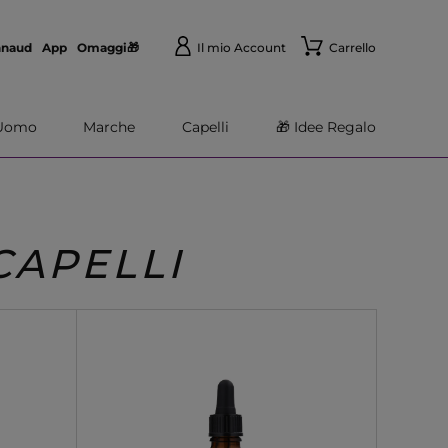
nnaud
App
Omaggi🎁
Il mio Account
Carrello
Uomo
Marche
Capelli
🎁 Idee Regalo
CAPELLI