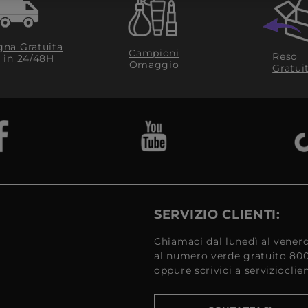
na Gratuita
Campioni
Reso
​ in 24/48H
Omaggio
Gratui
SERVIZIO CLIENTI:
Chiamaci dal lunedì al venerd
al numero verde gratuito 80
oppure scrivici a serviziocli