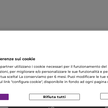
ferenze sui cookie
ri partner utilizzano i cookie necessari per il funzionamento del
ioni, per migliorare e/o personalizzare le sue funzionalità e per
apelli
Forfora Capelli
 tua scelta! La conserviamo per 6 mesi. Puoi modificare le tue s
link "configura cookie", disponibile in fondo ad ogni pagina d
Da Sole
Cosmetici Lusso
o Naj Oleari
Rifiuta tutti