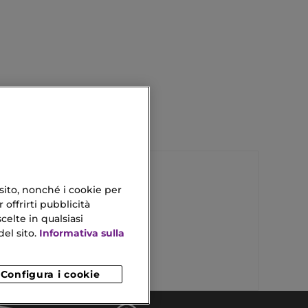
 sito, nonché i cookie per
 offrirti pubblicità
Capelli Grassi
celte in qualsiasi
el sito.
Informativa sulla
Profumi Lampone
Configura i cookie