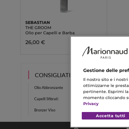
SEBASTIAN
THE GROOM
Olio per Capelli e Barba
26,00 €
Gestione delle pre
CONSIGLIATI PER TE
Il nostro sito e i nost
ottimizzarne le prestaz
Olio Abbronzante
Gloss C
pertinente. Esprimi la
momento cliccando sul 
Capelli Sfibrati
Danni 
Privacy
Bronzer Viso
Rossett
Accetta tutti