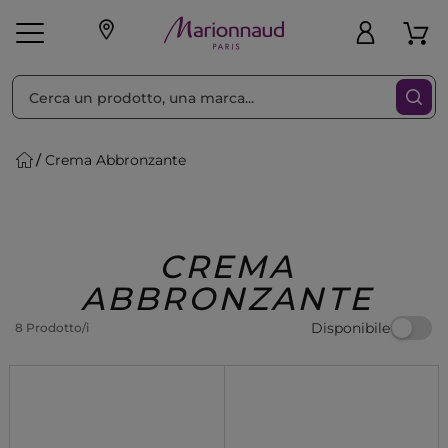
Ordina per
Filtra
Crema Abbronzante
Make-up
Profumi
🎁 Idee
Corpo
Uomo
Marche
Capelli
Regalo
CREMA
ABBRONZANTE
Disponibile
8 Prodotto/i