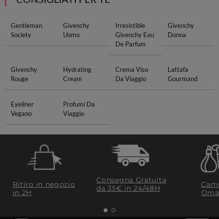
Gentleman
Givenchy
Irresistible
Givenchy
Society
Uomo
Givenchy Eau
Donna
De Parfum
Givenchy
Hydrating
Crema Viso
Lattafa
Rouge
Cream
Da Viaggio
Gourmand
Eyeliner
Profumi Da
Vegano
Viaggio
Consegna Gratuita
Ritiro in negozio
Camp
da 35€​ in 24/48H
in 2H
Oma