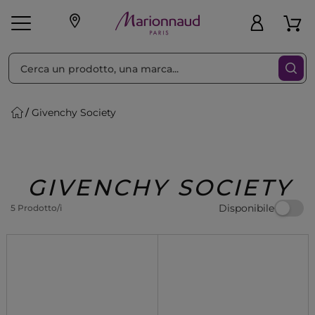
Ordina per
Filtra
Givenchy Society
Make-up
Profumi
🎁 Idee
Corpo
Uomo
Marche
Capelli
Regalo
GIVENCHY SOCIETY
Disponibile
5 Prodotto/i