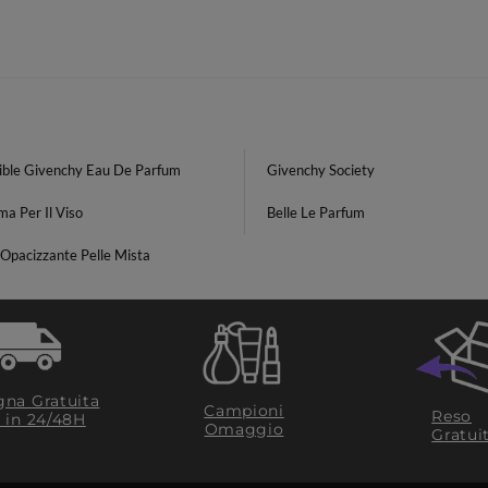
tible Givenchy Eau De Parfum
Givenchy Society
a Per Il Viso
Belle Le Parfum
Opacizzante Pelle Mista
na Gratuita
Campioni
Reso
​ in 24/48H
Omaggio
Gratui