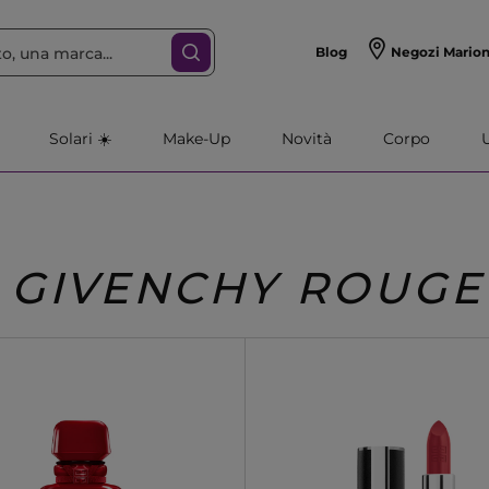
Blog
Negozi Mario
Solari ☀️
Make-Up
Novità
Corpo
GIVENCHY ROUGE