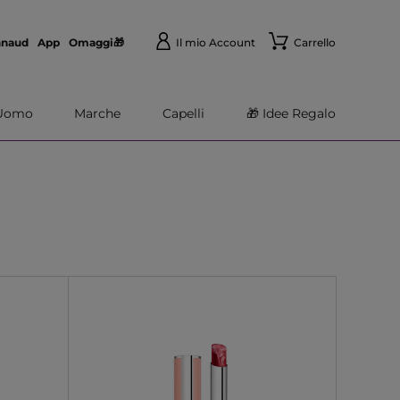
nnaud
App
Omaggi🎁
Il mio Account
Carrello
Uomo
Marche
Capelli
🎁 Idee Regalo