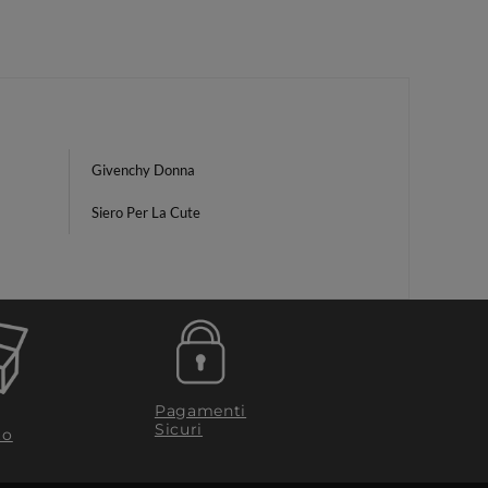
Givenchy Donna
Siero Per La Cute
Pagamenti
Sicuri
to