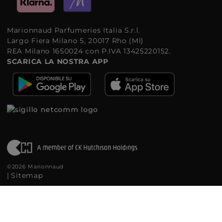
Marionnaud Parfumeries Italia S.r.l.
Largo Fiera Milano 5, 20017 Rho (MI)
REA Milano 1650024 con P.IVA 13425220152.
SCARICA LA NOSTRA APP
©2026 Marionnaud
|
Sitemap