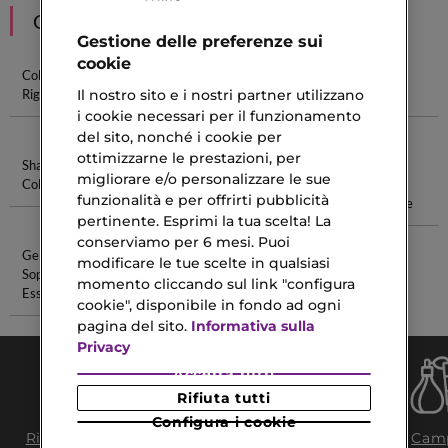
CONSIGLIATI PER TE
Gestione delle preferenze sui
cookie
Collistar
Rossetto
Crema
Collistar
Il nostro sito e i nostri partner utilizzano
Rigenera
Collistar
Antirughe
Profumo
Collistar
i cookie necessari per il funzionamento
del sito, nonché i cookie per
ottimizzarne le prestazioni, per
Shampoo
Elastici Per
Cofanetto
Collistar
migliorare e/o personalizzare le sue
Collistar
Capelli
Regalo Donna
Crema
funzionalità e per offrirti pubblicità
Originali
Rigenerante
pertinente. Esprimi la tua scelta! La
conserviamo per 6 mesi. Puoi
Gel
Maschera
modificare le tue scelte in qualsiasi
Sopracciglia
Viso Anti Età
momento cliccando sul link "configura
Essence
cookie", disponibile in fondo ad ogni
pagina del sito.
Informativa sulla
Privacy
Accetta tutti
Rifiuta tutti
Configura i cookie
Consegna Gratuita
Ritiro in negozio
Camp
da 35€​ in 24/48H