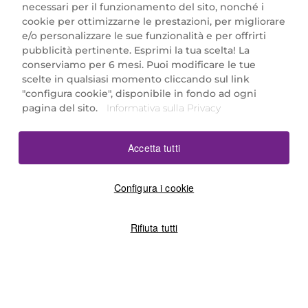
necessari per il funzionamento del sito, nonché i
cookie per ottimizzarne le prestazioni, per migliorare
e/o personalizzare le sue funzionalità e per offrirti
Marionnaud Parfumeries Italia S.r.l.
pubblicità pertinente. Esprimi la tua scelta! La
Largo Fiera Milano 5, 20017 Rho (MI)
conserviamo per 6 mesi. Puoi modificare le tue
REA Milano 1650024 con P.IVA 13425220152.
scelte in qualsiasi momento cliccando sul link
SCARICA LA NOSTRA APP
"configura cookie", disponibile in fondo ad ogni
pagina del sito.
Informativa sulla Privacy
Accetta tutti
Configura i cookie
Rifiuta tutti
©2026 Marionnaud
|
Sitemap