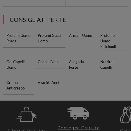
CONSIGLIATI PER TE
Profumi Uomo
Profumi Gucci
Armani Uomo
Profumo
Prada
Uomo
Uomo
Patchouli
Gel Capelli
Chanel Bleu
Allegoria
Nutrire I
Uomo
Forte
Capelli
Crema
Viso 50 Anni
Anticrespo
Consegna Gratuita
Ritiro in negozio
Camp