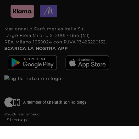
Marionnaud Parfumeries Italia S.r.l.
Largo Fiera Milano 5, 20017 Rho (MI)
REA Milano 1650024 con P.IVA 13425220152.
SCARICA LA NOSTRA APP
©2026 Marionnaud
|
Sitemap