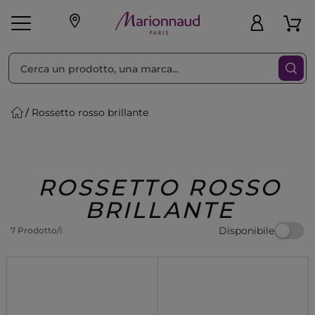
Ordina per
Filtra
Rossetto rosso brillante
Make-up
Profumi
🎁 Idee
Corpo
Uomo
Marche
Capelli
Regalo
ROSSETTO ROSSO
BRILLANTE
Disponibile
7 Prodotto/i