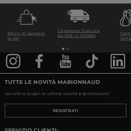
Consegna Gratuita
Ritiro in negozio
Camp
da 35€​ in 24/48H
in 2H
Oma
TUTTE LE NOVITÀ MARIONNAUD
Iscriviti e scopri le ultime novità e promozioni!
REGISTRATI
SERVIZIO CLIENTI: