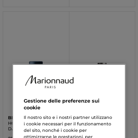
Gestione delle preferenze sui
cookie
Il nostro sito e i nostri partner utilizzano
BIOTHERM
GUCCI
HOMME
GUCCI GUILTY POUR
i cookie necessari per il funzionamento
HOMME
DAY CONTROL DEO 48H
Deo Spray
del sito, nonché i cookie per
ottimizzarne le prestazioni, per