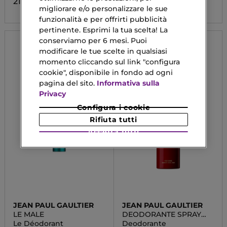
21,38 €
59,90 €
migliorare e/o personalizzare le sue
funzionalità e per offrirti pubblicità
pertinente. Esprimi la tua scelta! La
conserviamo per 6 mesi. Puoi
modificare le tue scelte in qualsiasi
momento cliccando sul link "configura
cookie", disponibile in fondo ad ogni
pagina del sito.
Informativa sulla
Privacy
Configura i cookie
Rifiuta tutti
Accetta tutti
JEAN PAUL GAULTIER
JEAN PAUL GAULTIER
LE MALE
DEODORANTE SPRAY
SCANDAL POUR HOMME
Le Déodorant
Deodorante