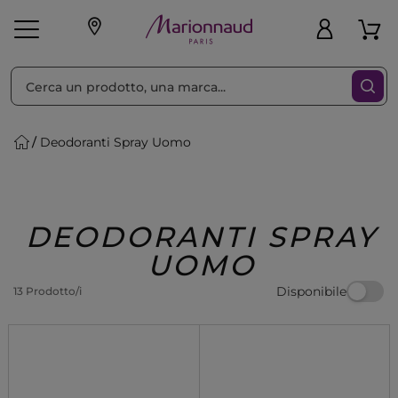
Ordina per
Filtra
Deodoranti Spray Uomo
Make-up
Profumi
🎁 Idee
Corpo
Uomo
Marche
Capelli
Regalo
DEODORANTI SPRAY
UOMO
Disponibile
13 Prodotto/i