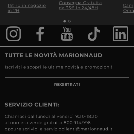
Consegna Gratuita
Ritiro in negozio
Camp
da 35€​ in 24/48H
in 2H
Oma
TUTTE LE NOVITÀ MARIONNAUD
Iscriviti e scopri le ultime novità e promozioni!
REGISTRATI
SERVIZIO CLIENTI:
Chiamaci dal lunedì al venerdì 9:30-18:30
al numero verde gratuito 800.914.998
oppure scrivici a servizioclienti@marionnaud.it