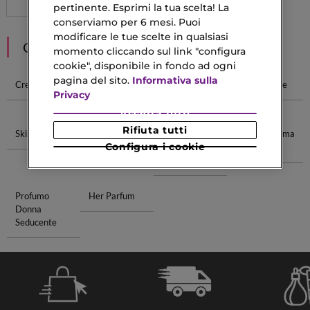
pertinente. Esprimi la tua scelta! La
conserviamo per 6 mesi. Puoi
modificare le tue scelte in qualsiasi
CONSIGLIATI PER TE
momento cliccando sul link "configura
cookie", disponibile in fondo ad ogni
pagina del sito.
Informativa sulla
Crema Skin
Combination
Skin Filler
Skin Hydrate
Privacy
Skin
Accetta tutti
Rifiuta tutti
Skin Illusion
Shampoo 300
Detergente
Docciaschiuma
Configura i cookie
Ml
Viso Aloe
Bagno
Vera
Profumo
Her Parfum
Donna
Seducente