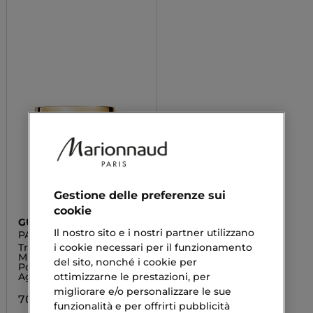
Gestione delle preferenze sui
cookie
GUERLAIN
Il nostro sito e i nostri partner utilizzano
PARURE GOLD SKIN
DIAMOND MICRO-
i cookie necessari per il funzionamento
Transparent & Luminous
POWDER
Micro-Perfection Loos
del sito, nonché i cookie per
Powder - Effetto Anti-
ottimizzarne le prestazioni, per
Age
migliorare e/o personalizzare le sue
70,42 €
funzionalità e per offrirti pubblicità