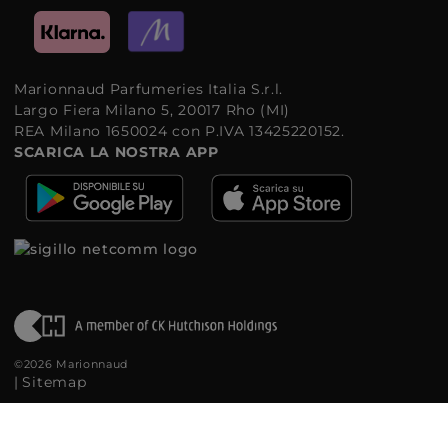
Marionnaud Parfumeries Italia S.r.l.
Largo Fiera Milano 5, 20017 Rho (MI)
REA Milano 1650024 con P.IVA 13425220152.
SCARICA LA NOSTRA APP
©2026 Marionnaud
|
Sitemap