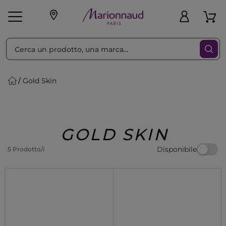
Ordina per
Filtra
Gold Skin
Make-up
Profumi
🎁 Idee
Corpo
Uomo
Marche
Capelli
Regalo
GOLD SKIN
Disponibile
5 Prodotto/i