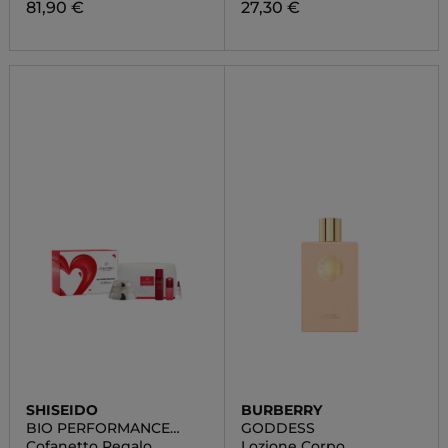
81,90 €
27,30 €
SHISEIDO
BURBERRY
BIO PERFORMANCE
GODDESS
POUCH SET
Cofanetto Regalo
Lozione Corpo