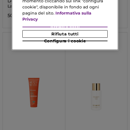
LA VIE EST BELLE
THE RITUAL OF KARMA
momento cliccando sul link "configura
Latte Corpo
Mousse Lozione Corpo
cookie", disponibile in fondo ad ogni
pagina del sito.
Informativa sulla
50,33 €
13,90 €
Privacy
Accetta tutti
Rifiuta tutti
Configura i cookie