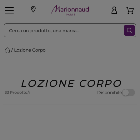
Ordina per
Filtra
Lozione Corpo
Make-up
Profumi
🎁 Idee
Corpo
Uomo
Marche
Capelli
Regalo
LOZIONE CORPO
Disponibile
33 Prodotto/i