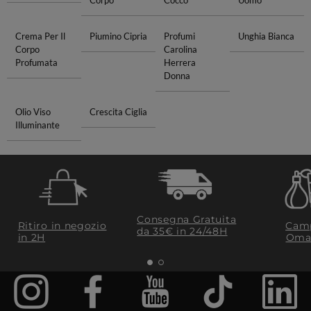
Corpo
Cocco
Uomo
Crema Per Il
Piumino Cipria
Profumi
Unghia Bianca
Corpo
Carolina
Profumata
Herrera
Donna
Olio Viso
Crescita Ciglia
Illuminante
Consegna Gratuita
Ritiro in negozio
Camp
da 35€​ in 24/48H
in 2H
Oma