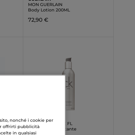
MON GUERLAIN
Body Lotion 200ML
72,90 €
CALVIN KLEIN
 sito, nonché i cookie per
CK ONE TOILETTE FL
 offrirti pubblicità
Ck One latte idratante
celte in qualsiasi