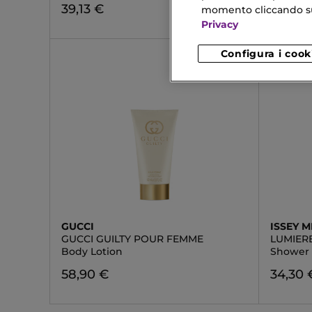
39,13 €
38,50 
momento cliccando sul 
Privacy
Configura i cook
GUCCI
ISSEY M
GUCCI GUILTY POUR FEMME
LUMIERE
Body Lotion
Shower 
58,90 €
34,30 