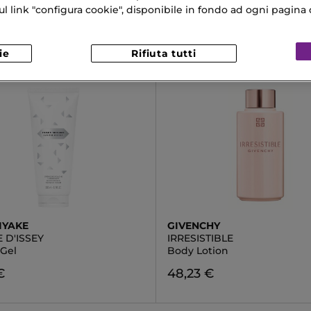
€
39,90 €
link "configura cookie", disponibile in fondo ad ogni pagina d
ie
Rifiuta tutti
IYAKE
GIVENCHY
 D'ISSEY
IRRESISTIBLE
Gel
Body Lotion
€
48,23 €