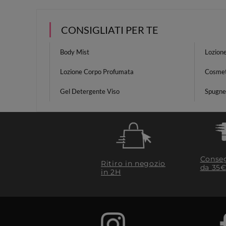
CONSIGLIATI PER TE
Body Mist
Lozion
Lozione Corpo Profumata
Cosmet
Gel Detergente Viso
Spugnet
Conseg
Ritiro in negozio
da 35€
in 2H