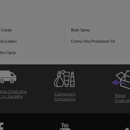
e Corpo
Body Spray
ici Labbra
Crema Viso Protezione 50
ta Cipria
na Gratuita
Campioni
Reso
​ in 24/48H
Omaggio
Gratui