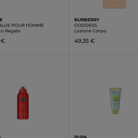
E
BURBERRY
BLUE POUR HOMME
GODDESS
to Regalo
Lozione Corpo
 €
49,35 €
S
PUPA