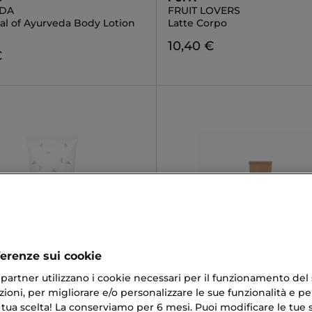
EDA
FRUIT LOVERS
ual of Ayurveda Body Lotion
Latte Corpo
10,40 €
€
ferenze sui cookie
IYAKE
MICHAEL KORS
ri partner utilizzano i cookie necessari per il funzionamento del
 D'ISSEY
POUR FEMME
ioni, per migliorare e/o personalizzare le sue funzionalità e per
izing Body Lotion
Body Lotion
 tua scelta! La conserviamo per 6 mesi. Puoi modificare le tue s