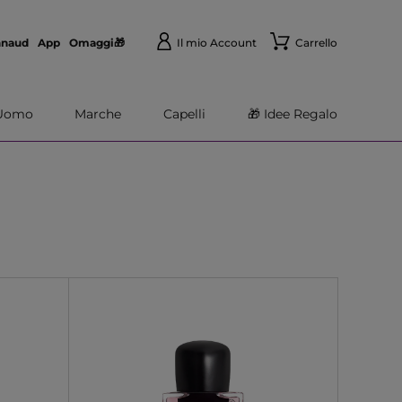
nnaud
App
Omaggi🎁
Il mio Account
Carrello
Uomo
Marche
Capelli
🎁 Idee Regalo