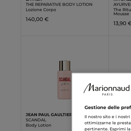
THE REPARATIVE BODY LOTION
AYURV
Lozione Corpo
The Rit
Mousse
140,00 €
13,90 
Gestione delle pre
JEAN PAUL GAULTIER
ISSEY M
Il nostro sito e i nost
SCANDAL
LUMIERE
ottimizzarne le prestaz
Body Lotion
Moistur
pertinente. Esprimi la