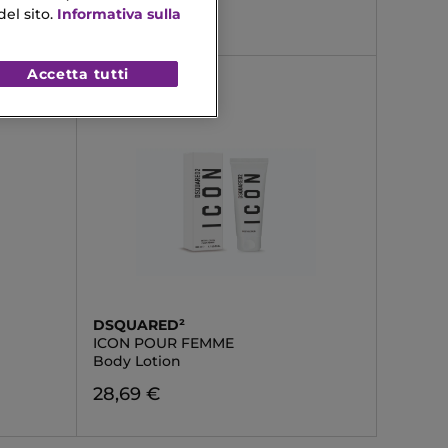
31,43 €
el sito.
Informativa sulla
Accetta tutti
DSQUARED²
ICON POUR FEMME
Body Lotion
28,69 €