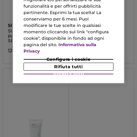
funzionalità e per offrirti pubblicità
pertinente. Esprimi la tua scelta! La
conserviamo per 6 mesi. Puoi
modificare le tue scelte in qualsiasi
SISLEY
LA PRAIRIE
SUPER SOIN SOLAIRE
SKIN CAVIAR
momento cliccando sul link "configura
TEINTÉ
Protezione Solare Viso
Concealer Foundation
cookie", disponibile in fondo ad ogni
SPF30
SPF 15
pagina del sito.
Informativa sulla
123,20 €
282,90 €
Privacy
Configura i cookie
Rifiuta tutti
Accetta tutti