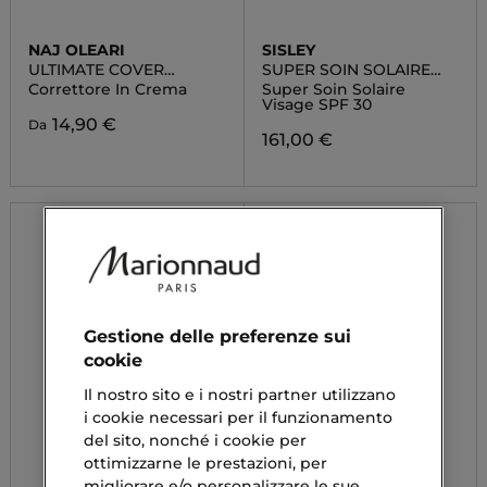
NAJ OLEARI
SISLEY
ULTIMATE COVER
SUPER SOIN SOLAIRE
CONCEALER
VISAGE SPF 30
Correttore In Crema
Super Soin Solaire
Visage SPF 30
14,90 €
Da
161,00 €
Gestione delle preferenze sui
cookie
Il nostro sito e i nostri partner utilizzano
i cookie necessari per il funzionamento
del sito, nonché i cookie per
ottimizzarne le prestazioni, per
migliorare e/o personalizzare le sue