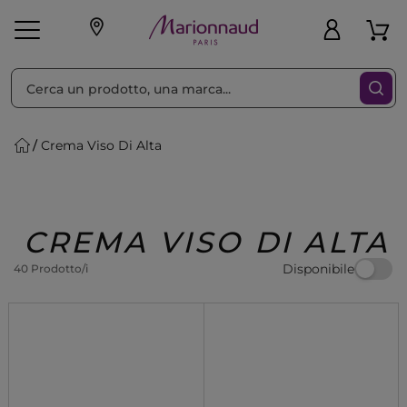
Ordina per
Filtra
Crema Viso Di Alta
Make-up
Profumi
🎁 Idee
Corpo
Uomo
Marche
Capelli
Regalo
CREMA VISO DI ALTA
Disponibile
40 Prodotto/i