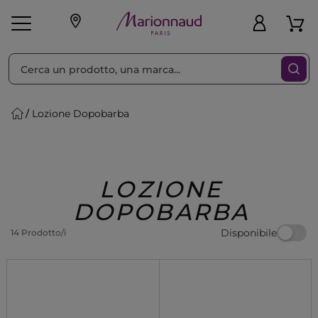
Ordina per
Filtra
Lozione Dopobarba
Make-up
Profumi
🎁 Idee
Corpo
Uomo
Marche
Capelli
Regalo
LOZIONE
DOPOBARBA
Disponibile
14 Prodotto/i