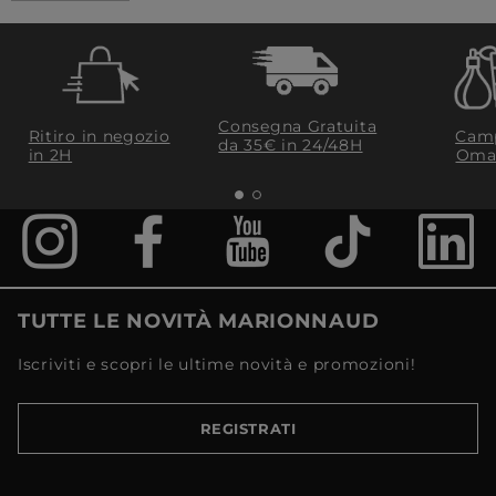
Consegna Gratuita
Ritiro in negozio
Camp
da 35€​ in 24/48H
in 2H
Oma
TUTTE LE NOVITÀ MARIONNAUD
Iscriviti e scopri le ultime novità e promozioni!
REGISTRATI