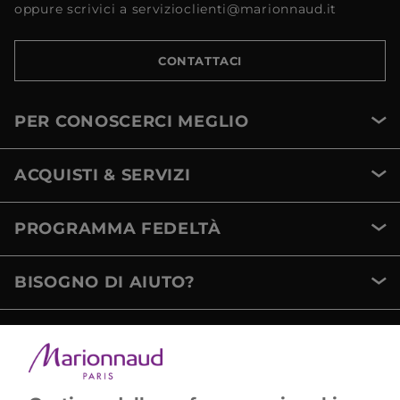
oppure scrivici a servizioclienti@marionnaud.it
CONTATTACI
PER CONOSCERCI MEGLIO
ACQUISTI & SERVIZI
PROGRAMMA FEDELTÀ
BISOGNO DI AIUTO?
METODI DI PAGAMENTO