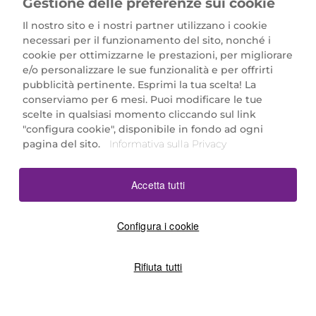
Gestione delle preferenze sui cookie
Il nostro sito e i nostri partner utilizzano i cookie
necessari per il funzionamento del sito, nonché i
cookie per ottimizzarne le prestazioni, per migliorare
e/o personalizzare le sue funzionalità e per offrirti
Marionnaud Parfumeries Italia S.r.l.
pubblicità pertinente. Esprimi la tua scelta! La
Largo Fiera Milano 5, 20017 Rho (MI)
conserviamo per 6 mesi. Puoi modificare le tue
REA Milano 1650024 con P.IVA 13425220152.
scelte in qualsiasi momento cliccando sul link
SCARICA LA NOSTRA APP
"configura cookie", disponibile in fondo ad ogni
pagina del sito.
Informativa sulla Privacy
Accetta tutti
Configura i cookie
Rifiuta tutti
©2026 Marionnaud
|
Sitemap