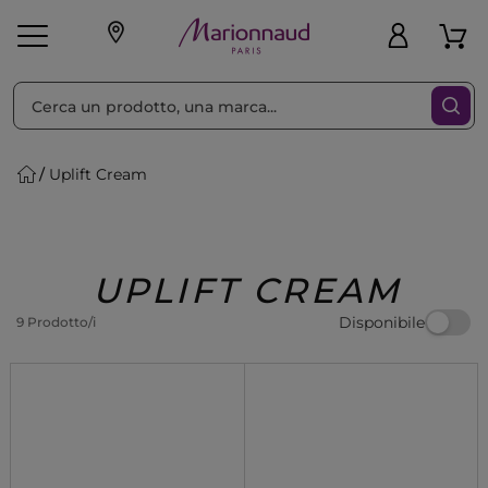
Ordina per
Filtra
Uplift Cream
Make-up
Profumi
🎁 Idee
Corpo
Uomo
Marche
Capelli
Regalo
UPLIFT CREAM
Disponibile
9 Prodotto/i