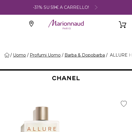
-31% SU 59€ A CARRELLO!
Uomo
Profumi Uomo
Barba & Dopobarba
ALLURE H