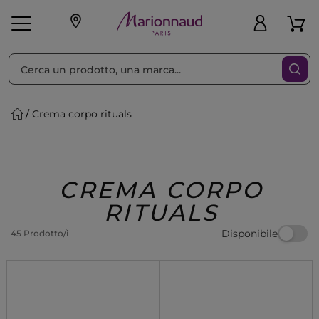
Ordina per
Filtra
Crema corpo rituals
Make-up
Profumi
🎁 Idee
Corpo
Uomo
Marche
Capelli
Regalo
CREMA CORPO
RITUALS
Disponibile
45 Prodotto/i