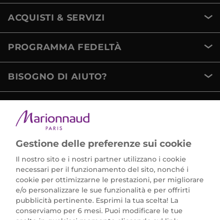
ACQUISTI & SERVIZI
PROGRAMMA FEDELTÀ
BISOGNO DI AIUTO?
METODI DI PAGAMENTO
Gestione delle preferenze sui cookie
Il nostro sito e i nostri partner utilizzano i cookie
necessari per il funzionamento del sito, nonché i
cookie per ottimizzarne le prestazioni, per migliorare
e/o personalizzare le sue funzionalità e per offrirti
Marionnaud Parfumeries Italia S.r.l.
pubblicità pertinente. Esprimi la tua scelta! La
Largo Fiera Milano 5, 20017 Rho (MI)
conserviamo per 6 mesi. Puoi modificare le tue
REA Milano 1650024 con P.IVA 13425220152.