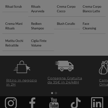
Ritual Scrub
Rituals
Crema Corpo
Crema Corpo
Ayurveda
Cocco
Bianco Latte
Crema Mani
Redken
Blush Corallo
Face
Rituals
Shampoo
Cleansing
Matita Occhi
Ciglia Finte
Retrattile
Volume
Consegna Gratuita
Ritiro in negozio
Camp
da 35€​ in 24/48H
in 2H
Oma