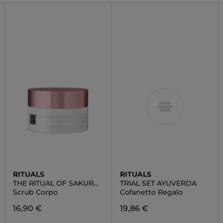
RITUALS
RITUALS
THE RITUAL OF SAKURA
TRIAL SET AYUVERDA
BODY SCRUB
Scrub Corpo
Cofanetto Regalo
16,90 €
19,86 €