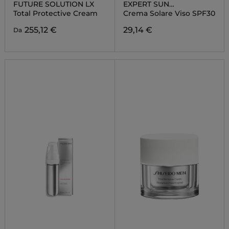
FUTURE SOLUTION LX
EXPERT SUN
PROTECTOR
Total Protective Cream
Crema Solare Viso SPF30
255,12 €
29,14 €
Da