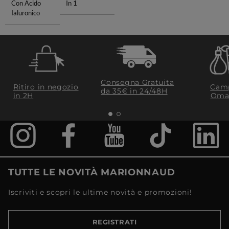
Con Acido
In 1
Ialuronico
Consegna Gratuita
Ritiro in negozio
Camp
da 35€​ in 24/48H
in 2H
Oma
TUTTE LE NOVITÀ MARIONNAUD
Iscriviti e scopri le ultime novità e promozioni!
REGISTRATI