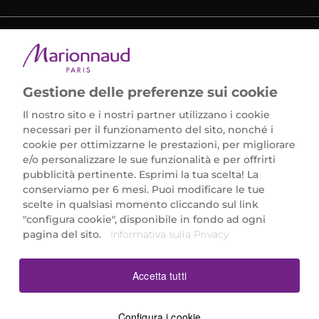
METODI DI PAGAMENTO
Gestione delle preferenze sui cookie
Il nostro sito e i nostri partner utilizzano i cookie
necessari per il funzionamento del sito, nonché i
cookie per ottimizzarne le prestazioni, per migliorare
e/o personalizzare le sue funzionalità e per offrirti
Marionnaud Parfumeries Italia S.r.l.
pubblicità pertinente. Esprimi la tua scelta! La
Largo Fiera Milano 5, 20017 Rho (MI)
conserviamo per 6 mesi. Puoi modificare le tue
REA Milano 1650024 con P.IVA 13425220152.
scelte in qualsiasi momento cliccando sul link
SCARICA LA NOSTRA APP
"configura cookie", disponibile in fondo ad ogni
pagina del sito.
Informativa sulla Privacy
Accetta tutti
Configura i cookie