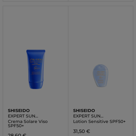
SHISEIDO
SHISEIDO
EXPERT SUN
EXPERT SUN
PROTECTOR
PROTECTOR
Crema Solare Viso
Lotion Sensitive SPF50+
SPF50+
31,50 €
28,60 €