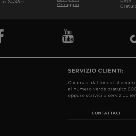
Reso
​ in 24/48H
Omaggio
Gratui
SERVIZIO CLIENTI:
Chiamaci dal lunedì al venerd
al numero verde gratuito 80
oppure scrivici a serviziocli
CONTATTACI