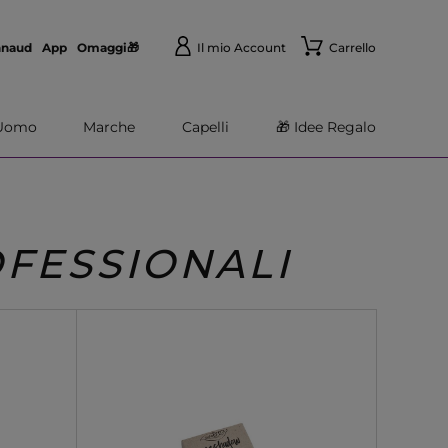
nnaud
App
Omaggi🎁
Il mio Account
Carrello
Uomo
Marche
Capelli
🎁 Idee Regalo
FESSIONALI