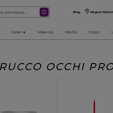
Blog
Negozi Mario
Solari ☀️
Make-Up
Novità
Corpo
TRUCCO OCCHI PRO