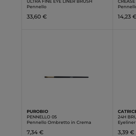
ULTRA FINE EYE LINER BRUSH
CREASE
Pennello
Pennell
33,60 €
14,23 
PUROBIO
CATRIC
PENNELLO 05
24H BR
Pennello Ombretto in Crema
Eyeliner
7,34 €
3,39 €