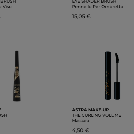
 BRUSH
EYE SHADER BRUSH
o Viso
Pennello Per Ombretto
€
15,05 €
E
ASTRA MAKE-UP
USH
THE CURLING VOLUME
Mascara
4,50 €