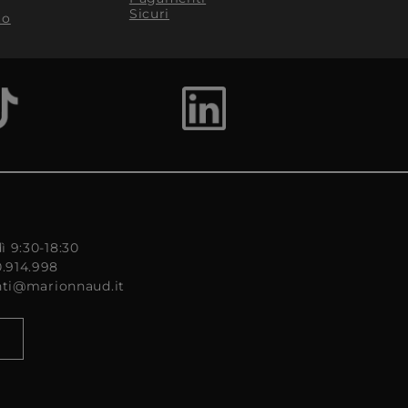
Sicuri
to
ì 9:30-18:30
0.914.998
enti@marionnaud.it