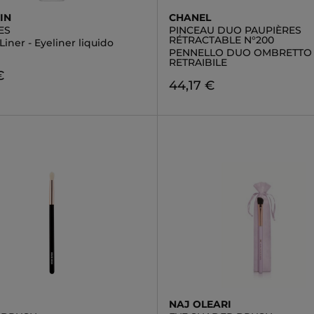
IN
CHANEL
ES
PINCEAU DUO PAUPIÈRES
RÉTRACTABLE N°200
Liner - Eyeliner liquido
PENNELLO DUO OMBRETTO
RETRAIBILE
€
44,17 €
NAJ OLEARI