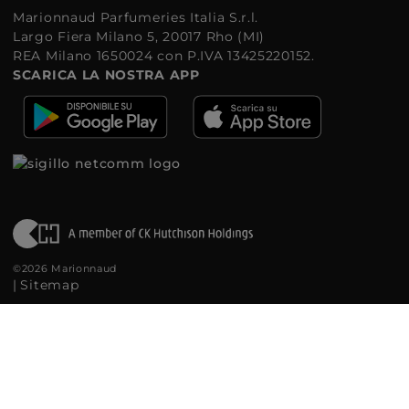
Marionnaud Parfumeries Italia S.r.l.
Largo Fiera Milano 5, 20017 Rho (MI)
REA Milano 1650024 con P.IVA 13425220152.
SCARICA LA NOSTRA APP
©2026 Marionnaud
|
Sitemap