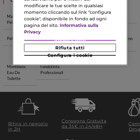
modificare le tue scelte in qualsiasi
momento cliccando sul link "configura
Macchie Sulla
Scrub Viso
Scrub Labbra
Cura Pelle
cookie", disponibile in fondo ad ogni
Pelle
pagina del sito.
Informativa sulla
Privacy
Pelle Irritata
Profumi
Trattamento
Crema Giorno
Accetta tutti
Donna
Facciale
Spf 50
Rifiuta tutti
Francesi
Configura i cookie
Montblanc
Fondotinta
Eau De
Professionali
Toilette
Consegna Gratuita
Ritiro in negozio
Camp
da 35€​ in 24/48H
in 2H
Oma