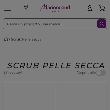
Ordina per
Filtra
Scrub Pelle Secca
Make-up
Profumi
🎁 Idee
Corpo
Uomo
Marche
Capelli
Regalo
SCRUB PELLE SECCA
Disponibile
5 Prodotto/i