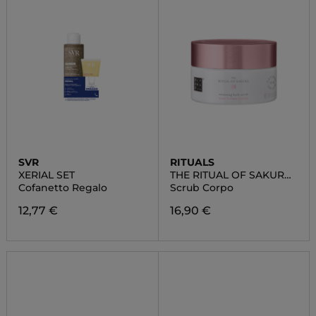
SVR
RITUALS
XERIAL SET
THE RITUAL OF SAKURA
BODY SCRUB
Cofanetto Regalo
Scrub Corpo
12,77 €
16,90 €