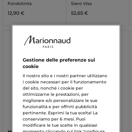
SERUM
Fondotinta
Siero Viso
12,90 €
52,65 €
Gestione delle preferenze sui
cookie
Il nostro sito e i nostri partner utilizzano
i cookie necessari per il funzionamento
del sito, nonché i cookie per
ottimizzarne le prestazioni, per
migliorare e/o personalizzare le sue
funzionalità e per offrirti pubblicità
pertinente. Esprimi la tua scelta! La
conserviamo per 6 mesi. Puoi
modificare le tue scelte in qualsiasi
momento cliccando sul link "configura
HOLIKA HOLIKA
MULAC