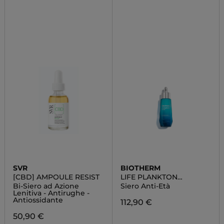
SVR
BIOTHERM
[CBD] AMPOULE RESIST
LIFE PLANKTON
REGENERATING SERUM
Bi-Siero ad Azione
Siero Anti-Età
Lenitiva - Antirughe -
Antiossidante
112,90 €
50,90 €