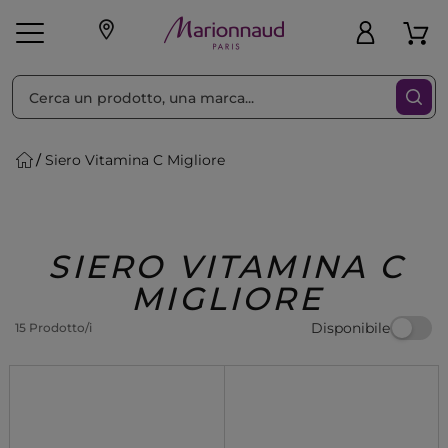
Ordina per
Filtra
Siero Vitamina C Migliore
Make-up
Profumi
🎁 Idee
Corpo
Uomo
Marche
Capelli
Regalo
SIERO VITAMINA C
MIGLIORE
Disponibile
15 Prodotto/i