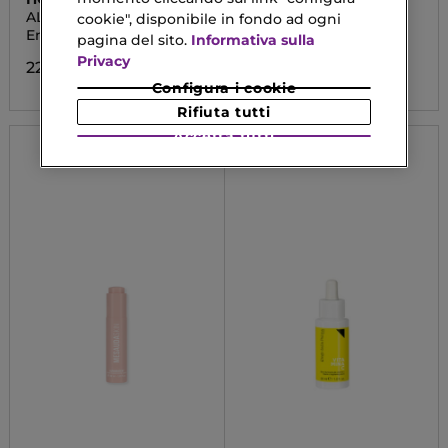
ALOE SOOTHING
TRINITY 3 IN 1
cookie", disponibile in fondo ad ogni
ESSENCE 90% EMULSION
Emulsione
Trattamento Viso
pagina del sito.
Informativa sulla
Privacy
22,90 €
25,20 €
Configura i cookie
Rifiuta tutti
Accetta tutti