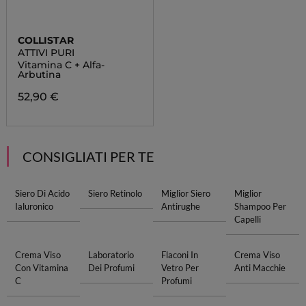
COLLISTAR
ATTIVI PURI
Vitamina C + Alfa-
Arbutina
52,90 €
CONSIGLIATI PER TE
Siero Di Acido
Siero Retinolo
Miglior Siero
Miglior
Ialuronico
Antirughe
Shampoo Per
Capelli
Crema Viso
Laboratorio
Flaconi In
Crema Viso
Con Vitamina
Dei Profumi
Vetro Per
Anti Macchie
C
Profumi