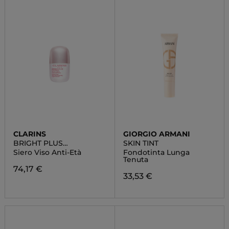
CLARINS
GIORGIO ARMANI
BRIGHT PLUS
SKIN TINT
[ADVANCED]
Siero Viso Anti-Età
Fondotinta Lunga
Tenuta
74,17 €
33,53 €