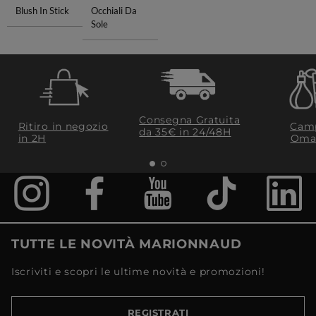
Blush In Stick
Occhiali Da
Sole
Consegna Gratuita
Ritiro in negozio
Camp
da 35€​ in 24/48H
in 2H
Oma
TUTTE LE NOVITÀ MARIONNAUD
Iscriviti e scopri le ultime novità e promozioni!
REGISTRATI