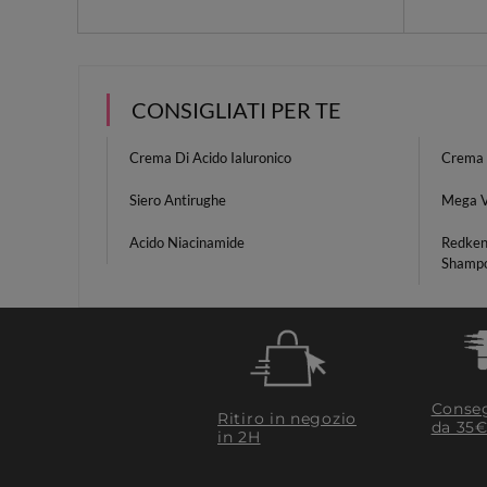
CONSIGLIATI PER TE
Crema Di Acido Ialuronico
Crema V
Siero Antirughe
Mega 
Acido Niacinamide
Redken
Shamp
Conseg
Ritiro in negozio
da 35€
in 2H