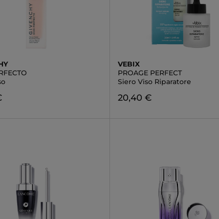
HY
VEBIX
ERFECTO
PROAGE PERFECT
so
Siero Viso Riparatore
€
20,40 €