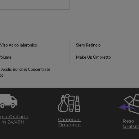
iso Acido Ialuronico
Siero Retinolo
Volume
Make Up Ombretto
 Acidic Bonding Concentrate
oo
na Gratuita
Campioni
Reso
​ in 24/48H
Omaggio
Gratui