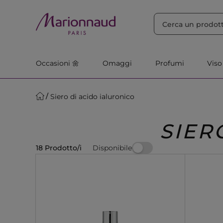
ORDINA PER
Filtra
Rilevanza
Occasioni 🌼
Omaggi
Profumi
Viso
Siero di acido ialuronico
SIER
Disponibile
18 Prodotto/i