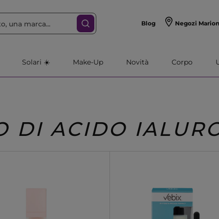
Blog
Negozi Mario
Solari ☀️
Make-Up
Novità
Corpo
O DI ACIDO IALUR