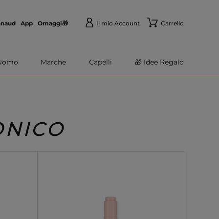
nnaud
App
Omaggi🎁
Il mio Account
Carrello
Uomo
Marche
Capelli
🎁 Idee Regalo
ONICO