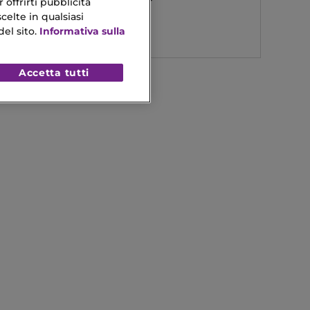
 offrirti pubblicità
Brow
celte in qualsiasi
48,00 €
el sito.
Informativa sulla
Accetta tutti