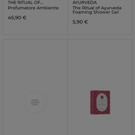
THE RITUAL OF
AYURVEDA
AYURVEDA FRAGRANCE
Profumatore Ambiente
The Ritual of Ayurveda
STICKS
Foaming Shower Gel
45,90 €
5,90 €