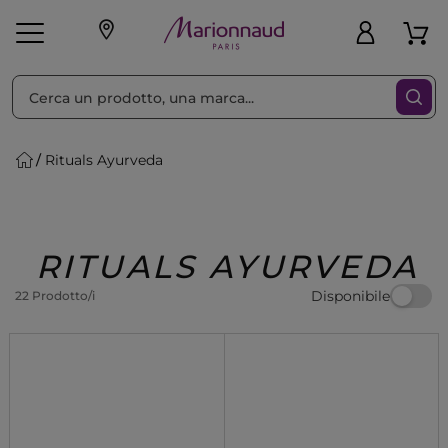
Ordina per
Filtra
Rituals Ayurveda
Make-up
Profumi
🎁 Idee
Corpo
Uomo
Marche
Capelli
Regalo
RITUALS AYURVEDA
Disponibile
22 Prodotto/i