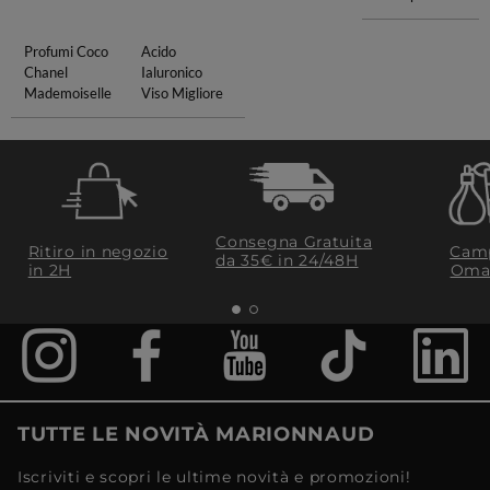
Profumi Coco
Acido
Chanel
Ialuronico
Mademoiselle
Viso Migliore
Consegna Gratuita
Ritiro in negozio
Camp
da 35€​ in 24/48H
in 2H
Oma
TUTTE LE NOVITÀ MARIONNAUD
Iscriviti e scopri le ultime novità e promozioni!