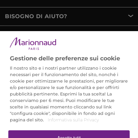
BISOGNO DI AIUTO?
METODI DI PAGAMENTO
Gestione delle preferenze sui cookie
Il nostro sito e i nostri partner utilizzano i cookie
necessari per il funzionamento del sito, nonché i
cookie per ottimizzarne le prestazioni, per migliorare
e/o personalizzare le sue funzionalità e per offrirti
Marionnaud Parfumeries Italia S.r.l.
pubblicità pertinente. Esprimi la tua scelta! La
Largo Fiera Milano 5, 20017 Rho (MI)
conserviamo per 6 mesi. Puoi modificare le tue
REA Milano 1650024 con P.IVA 13425220152.
scelte in qualsiasi momento cliccando sul link
SCARICA LA NOSTRA APP
"configura cookie", disponibile in fondo ad ogni
pagina del sito.
Informativa sulla Privacy
Accetta tutti