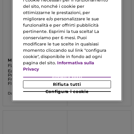
del sito, nonché i cookie per
ottimizzarne le prestazioni, per
migliorare e/o personalizzare le sue
funzionalità e per offrirti pubblicità
pertinente. Esprimi la tua scelta! La
conserviamo per 6 mesi. Puoi
modificare le tue scelte in qualsiasi
momento cliccando sul link "configura
cookie", disponibile in fondo ad ogni
MIU MIU
DIEGO DALLA PALMA
pagina del sito.
Informativa sulla
FLEUR DE LAIT
GOLD INFUSION
Privacy
Eau De Parfum -
Pozione Di Giovinezza
Profumo Donna
Accetta tutti
Fragranza Fruttata
58,10 €
Floreale
Rifiuta tutti
Configura i cookie
94,90 €
Da