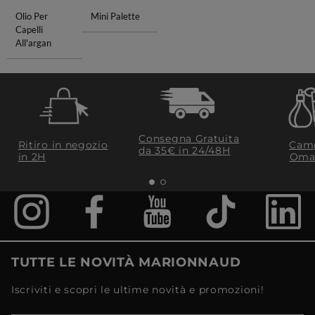
Olio Per
Mini Palette
Capelli
All'argan
Consegna Gratuita
Ritiro in negozio
Camp
da 35€​ in 24/48H
in 2H
Oma
TUTTE LE NOVITÀ MARIONNAUD
Iscriviti e scopri le ultime novità e promozioni!