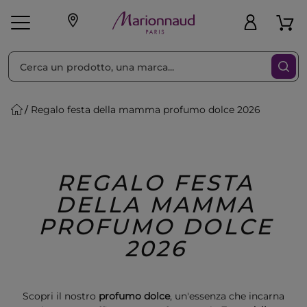
Ordina per
Filtra
Regalo festa della mamma profumo dolce 2026
Make-up
Profumi
🎁 Idee
Corpo
Uomo
Marche
Capelli
Regalo
REGALO FESTA
DELLA MAMMA
PROFUMO DOLCE
2026
Scopri il nostro
profumo dolce
, un'essenza che incarna