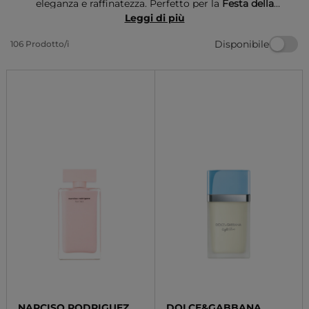
eleganza e raffinatezza. Perfetto per la
Festa della
mamma
, questo profumo è un regalo che esprime
Leggi di più
amore e gratitudine, racchiudendo in ogni spruzzo la
Disponibile
106 Prodotto/i
dolcezza dei momenti condivisi. Un'idea regalo che
unisce praticità e stile, ideale per sorprendere la tua
mamma.
NARCISO RODRIGUEZ
DOLCE&GABBANA