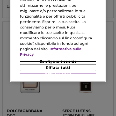
del sito, nonché i cookie per
ottimizzarne le prestazioni, per
58,42 €
124,50 €
Da
Da
migliorare e/o personalizzare le sue
funzionalità e per offrirti pubblicità
pertinente. Esprimi la tua scelta! La
conserviamo per 6 mesi. Puoi
modificare le tue scelte in qualsiasi
momento cliccando sul link "configura
cookie", disponibile in fondo ad ogni
pagina del sito.
Informativa sulla
Privacy
Configura i cookie
Rifiuta tutti
Accetta tutti
DOLCE&GABBANA
SERGE LUTENS
D&G
ÉCRIN DE FUMÉE