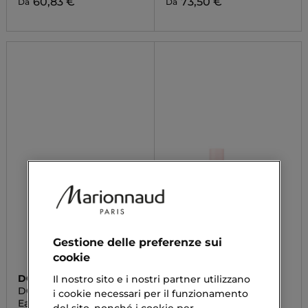
60,83 €
73,50 €
Da
Da
Gestione delle preferenze sui
cookie
DOLCE&GABBANA
BURBERRY
Il nostro sito e i nostri partner utilizzano
DOLCE BLUE JASMINE
BURBERRY HER
i cookie necessari per il funzionamento
Eau De Parfum
Eau De Parfum