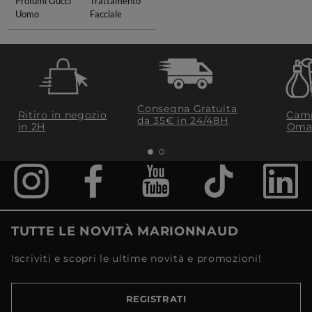
Profumi Gucci
Trattamento
Uomo
Facciale
Consegna Gratuita
Ritiro in negozio
Camp
da 35€​ in 24/48H
in 2H
Oma
TUTTE LE NOVITÀ MARIONNAUD
Iscriviti e scopri le ultime novità e promozioni!
REGISTRATI