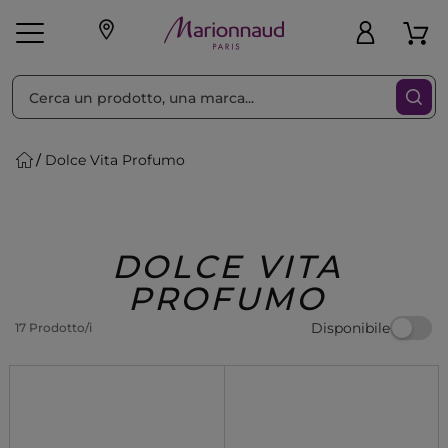
Ordina per
Filtra
Dolce Vita Profumo
Make-up
Profumi
🎁 Idee
Corpo
Uomo
Marche
Capelli
Regalo
DOLCE VITA
PROFUMO
Disponibile
17 Prodotto/i