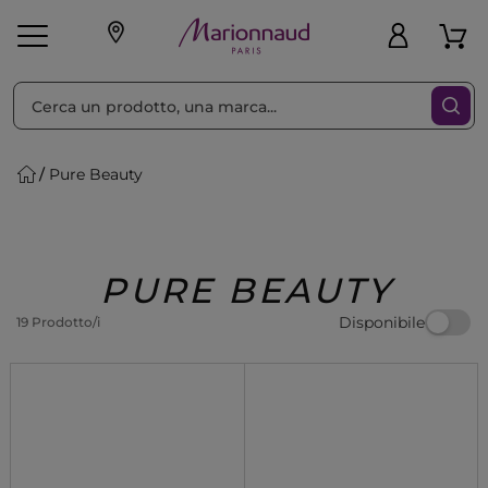
Ordina per
Filtra
Pure Beauty
Make-up
Profumi
🎁 Idee
Corpo
Uomo
Marche
Capelli
Regalo
PURE BEAUTY
Disponibile
19 Prodotto/i