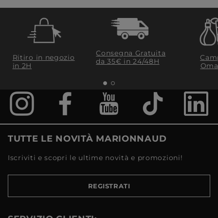
Consegna Gratuita
Ritiro in negozio
Camp
da 35€​ in 24/48H
in 2H
Oma
TUTTE LE NOVITÀ MARIONNAUD
Iscriviti e scopri le ultime novità e promozioni!
REGISTRATI