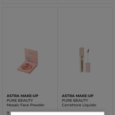
ASTRA MAKE-UP
ASTRA MAKE-UP
PURE BEAUTY
PURE BEAUTY
Mosaic Face Powder
Correttore Liquido
7,90 €
5,90 €
Da