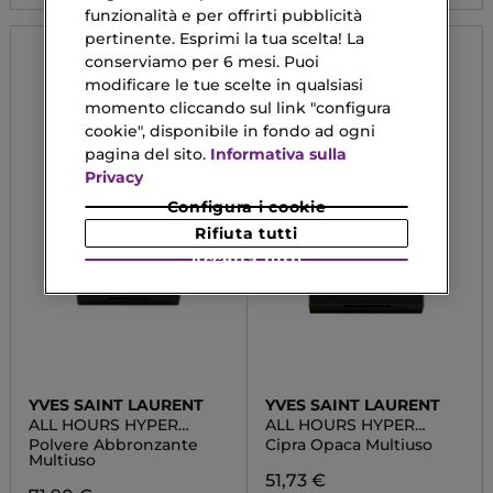
funzionalità e per offrirti pubblicità
pertinente. Esprimi la tua scelta! La
conserviamo per 6 mesi. Puoi
modificare le tue scelte in qualsiasi
momento cliccando sul link "configura
cookie", disponibile in fondo ad ogni
pagina del sito.
Informativa sulla
Privacy
Configura i cookie
Rifiuta tutti
Accetta tutti
YVES SAINT LAURENT
YVES SAINT LAURENT
ALL HOURS HYPER
ALL HOURS HYPER
BRONZE
FINISH POWDER
Polvere Abbronzante
Cipra Opaca Multiuso
Multiuso
51,73 €