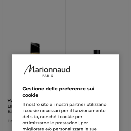
Gestione delle preferenze sui
cookie
YVES SAINT LAURENT
YVES SAINT LAURENT
Il nostro sito e i nostri partner utilizzano
LIBRE FLOWERS &
Y ICED COLOGNE
FLAMES
i cookie necessari per il funzionamento
Eau De Parfum
Eau De Toilette Intense
del sito, nonché i cookie per
74,13 €
71,40 €
Da
Da
ottimizzarne le prestazioni, per
migliorare e/o personalizzare le sue