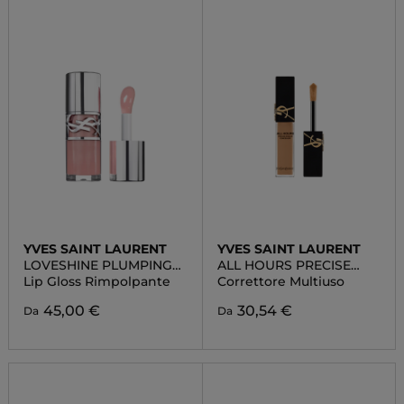
YVES SAINT LAURENT
YVES SAINT LAURENT
LOVESHINE PLUMPING
ALL HOURS PRECISE
LIP OIL GLOSS
ANGLES CONCEALER
Lip Gloss Rimpolpante
Correttore Multiuso
45,00 €
30,54 €
Da
Da