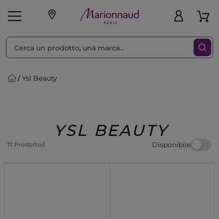
Ordina per
Filtra
Ysl Beauty
Make-up
Profumi
🎁 Idee
Corpo
Uomo
Marche
Capelli
Regalo
YSL BEAUTY
Disponibile
17 Prodotto/i