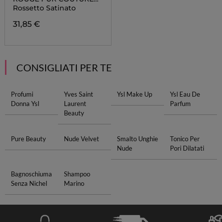
THE BOLD
Rossetto Satinato
31,85 €
CONSIGLIATI PER TE
Profumi
Yves Saint
Ysl Make Up
Ysl Eau De
Donna Ysl
Laurent
Parfum
Beauty
Pure Beauty
Nude Velvet
Smalto Unghie
Tonico Per
Nude
Pori Dilatati
Bagnoschiuma
Shampoo
Senza Nichel
Marino