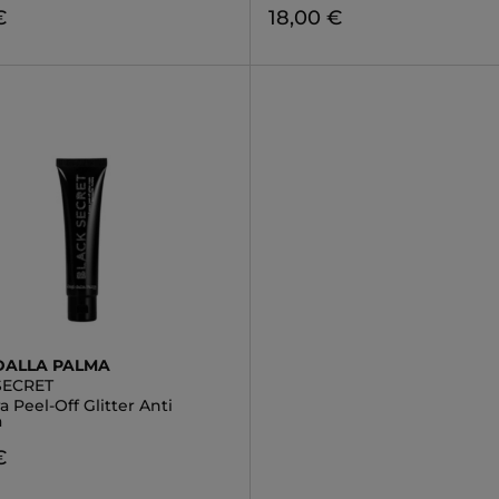
€
18,00 €
DALLA PALMA
SECRET
 Peel-Off Glitter Anti
à
€