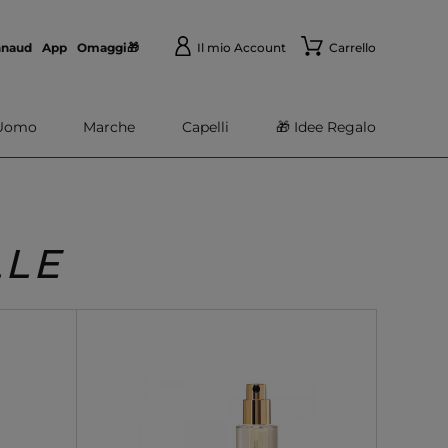
nnaud
App
Omaggi🎁
Il mio Account
Carrello
Uomo
Marche
Capelli
🎁 Idee Regalo
LLE