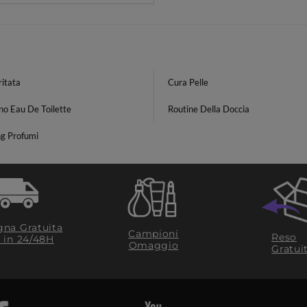
ritata
Cura Pelle
no Eau De Toilette
Routine Della Doccia
ng Profumi
na Gratuita
Campioni
Reso
​ in 24/48H
Omaggio
Gratui