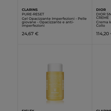
CLARINS
DIOR
PURE-RESET
DIOR S
CREME
Gel Opacizzante Imperfezioni - Pelle
giovane - Opacizzante e anti-
Crema Id
imperfezioni
Collo
24,67 €
114,20