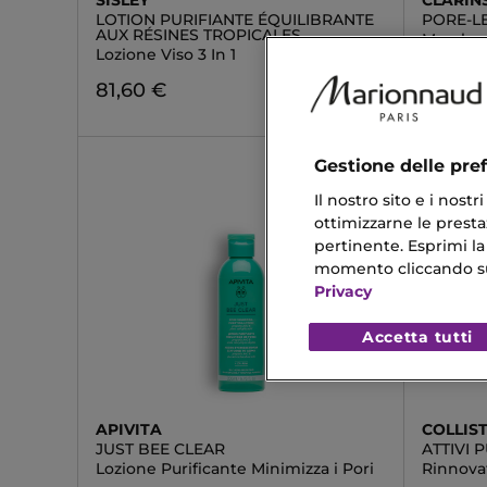
SISLEY
CLARIN
LOTION PURIFIANTE ÉQUILIBRANTE
PORE-L
AUX RÉSINES TROPICALES
Mascher
Lozione Viso 3 In 1
20,17 
81,60 €
Gestione delle pre
Il nostro sito e i nost
ottimizzarne le prestaz
pertinente. Esprimi la
momento cliccando sul 
Privacy
Accetta tutti
APIVITA
COLLIS
JUST BEE CLEAR
ATTIVI 
Lozione Purificante Minimizza i Pori
Rinnova