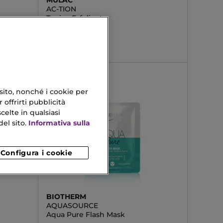
MULAC
AC-TION
Tonico Esfoliante
21,20 €
 sito, nonché i cookie per
 offrirti pubblicità
celte in qualsiasi
el sito.
Informativa sulla
Configura i cookie
BIOTHERM
AQUASOURCE
Aqua Pure Flash Mask