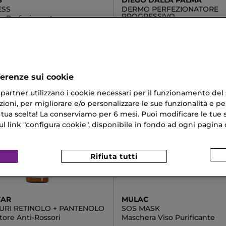
S
DIEGO DALLA PALMA
ESS
DERMO PERFEZIONATORE
PROGRESSIVO
a Perfezionante
Esfoliante
€
44,14 €
ferenze sui cookie
ri partner utilizzano i cookie necessari per il funzionamento del
ioni, per migliorare e/o personalizzare le sue funzionalità e per
 tua scelta! La conserviamo per 6 mesi. Puoi modificare le tue s
link "configura cookie", disponibile in fondo ad ogni pagina d
Rifiuta tutti
TAR
MULAC
PURI RETINOLO + PANTENOLO
SOS MASK
tore Anti-Rossori
Maschera Viso Purificante