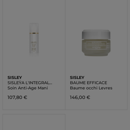
SISLEY
SISLEY
SISLEŸA L'INTEGRAL
BAUME EFFICACE
ANTI-ÂGE CONCENTRE
Soin Anti-Age Mani
Baume occhi Levres
ANTI-ÂGE MAINS
107,80 €
146,00 €