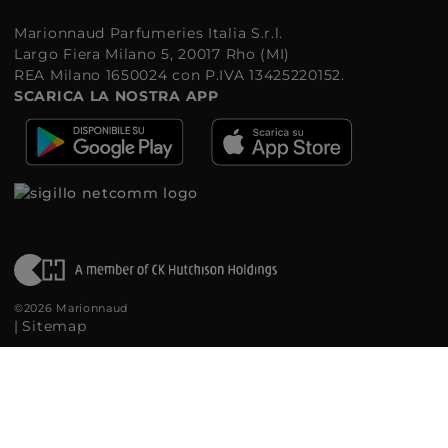
Marionnaud Parfumeries Italia S.r.l.
Largo Fiera Milano 5, 20017 Rho (MI)
REA Milano 1650024 con P.IVA 13425220152.
SCARICA LA NOSTRA APP
©2026 Marionnaud
|
Sitemap