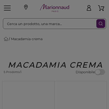
Ordina per
Filtra
Macadamia crema
Make-up
Profumi
🎁 Idee
Corpo
Uomo
Marche
Capelli
Regalo
MACADAMIA CREMA
Disponibile
5 Prodotto/i