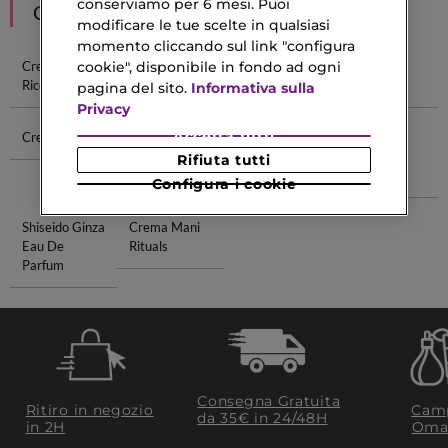
conserviamo per 6 mesi. Puoi
CONSIGLIATI PER TE
modificare le tue scelte in qualsiasi
momento cliccando sul link "configura
cookie", disponibile in fondo ad ogni
Crema Per
Crema Per
Crema Alla
Crema Per
Ricci
Cicatrici
Calendula
Tatuaggio
pagina del sito.
Informativa sulla
Privacy
Accetta tutti
Crema Urea
Lip Gloss
Correttore In
Gocce
Crema
Illuminanti
Rifiuta tutti
Viso
Configura i cookie
Shiseido Ginza
Crema Mani
Eau De
Rituals
Parfum
Consegna Gratuita
Ritiro in negozio
Camp
da 35€​ in 24/48H
in 2H
Oma