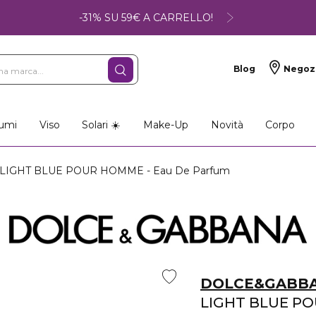
-31% SU 59€ A CARRELLO!
Blog
Negoz
umi
Viso
Solari ☀️
Make-Up
Novità
Corpo
LIGHT BLUE POUR HOMME - Eau De Parfum
DOLCE&GABB
LIGHT BLUE P