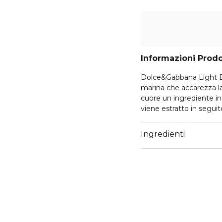
Informazioni Prod
Dolce&Gabbana Light 
marina che accarezza la
cuore un ingrediente ined
viene estratto in segui
aromatiche si fondono 
freschezza maschile au
Ingredienti
IL DESIGN
Il flacone in vetro tras
fragranza stessa, mentre
dettagli in oro. Il tappo
amalfitana, è completa
versione dorata.