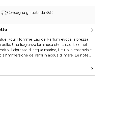
Consegna gratuita da 35€
otto
Blue Pour Homme Eau de Parfum evoca la brezza
 pelle. Una fragranza luminosa che custodisce nel
ito: il cipresso di acqua marina, il cui olio essenziale
to all'immersione dei rami in acqua di mare. Le note
con sfumature saline e minerali, regalando una
tentica.
parente rivela le sfumature dorate e luminose della
 le linee sinuose si impreziosiscono di eleganti
 azzurro smaltato, ispirato alle ceramiche della costiera
to dal celebre monogramma DG, ora nella sua