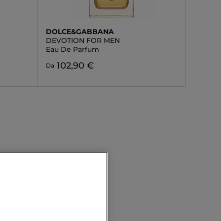
DOLCE&GABBANA
DEVOTION FOR MEN
Eau De Parfum
102,90 €
Da