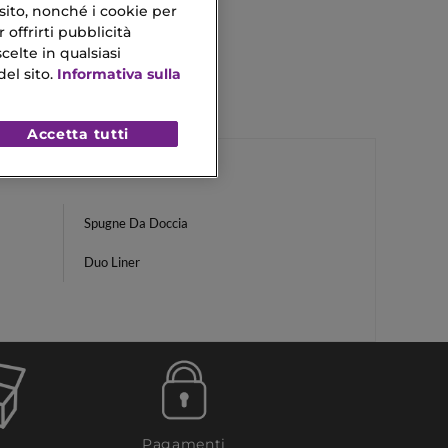
 sito, nonché i cookie per
 offrirti pubblicità
celte in qualsiasi
el sito.
Informativa sulla
Accetta tutti
Spugne Da Doccia
Duo Liner
Pagamenti