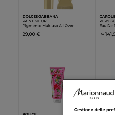
DOLCE&GABBANA
CAROLI
PAINT ME UP!
VERY G
Pigmento Multiuso All Over
Eau De 
29,00 €
141,
Da
Gestione delle pre
POLICE
POLICE