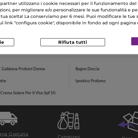
ri partner utilizzano i cookie necessari per il funzionamento del
CONTEMPORARY
ioni, per migliorare e/o personalizzare le sue funzionalità e per
oilette
 tua scelta! La conserviamo per 6 mesi. Puoi modificare le tue s
€
link "configura cookie", disponibile in fondo ad ogni pagina d
ie
Rifiuta tutti
E Gabbana Profumi Donna
Bagno Doccia
otte
Ipnotico Profumo
 Crema Solare Per Il Viso Spf 50
na Gratuita
Campioni