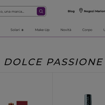
Blog
Negozi Mario
Solari ☀️
Make-Up
Novità
Corpo
DOLCE PASSIONE