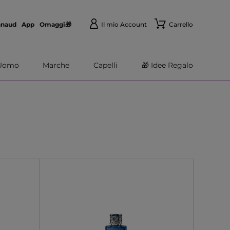
nnaud
App
Omaggi🎁
Il mio Account
Carrello
Uomo
Marche
Capelli
🎁 Idee Regalo