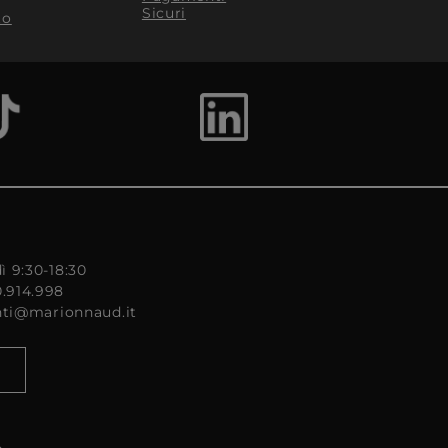
Sicuri
to
ì 9:30-18:30
0.914.998
enti@marionnaud.it