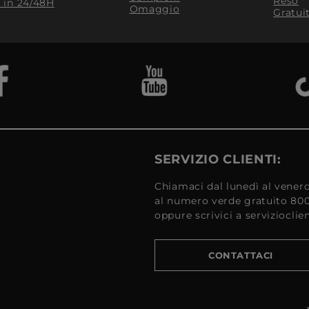
Reso
​ in 24/48H
Omaggio
Gratui
SERVIZIO CLIENTI:
Chiamaci dal lunedì al venerd
al numero verde gratuito 80
oppure scrivici a serviziocli
CONTATTACI