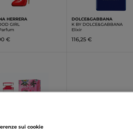
NA HERRERA
DOLCE&GABBANA
OOD GIRL
K BY DOLCE&GABBANA
Parfum
Elixir
90 €
116,25 €
ferenze sui cookie