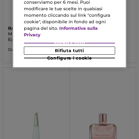
conserviamo per 6 mesi. Puoi
modificare le tue scelte in qualsiasi
momento cliccando sul link "configura
cookie", disponibile in fondo ad ogni
RABANNE
NARCISO RODRIGUEZ
pagina del sito.
Informativa sulla
MILLION GOLD FOR HER
ALL OF ME
Privacy
Eau De Parfum Intense
Eau De Parfum
Accetta tutti
88,90 €
87,90 €
Da
Da
Rifiuta tutti
Configura i cookie