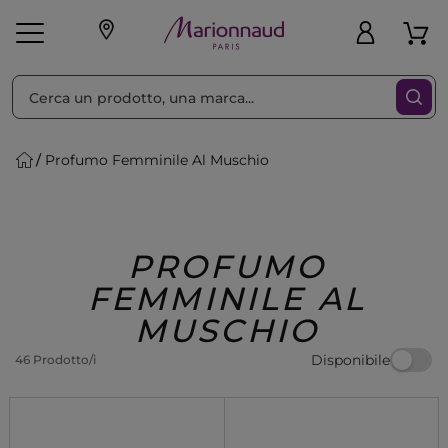
Ordina per
Filtra
Profumo Femminile Al Muschio
Make-up
Profumi
🎁 Idee
Corpo
Uomo
Marche
Capelli
Regalo
PROFUMO
FEMMINILE AL
MUSCHIO
Disponibile
46 Prodotto/i