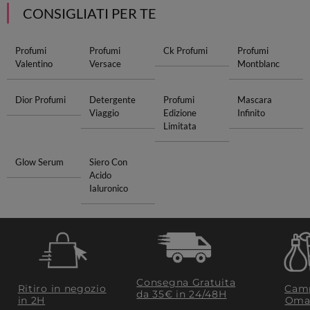
CONSIGLIATI PER TE
Profumi
Profumi
Ck Profumi
Profumi
Valentino
Versace
Montblanc
Dior Profumi
Detergente
Profumi
Mascara
Viaggio
Edizione
Infinito
Limitata
Glow Serum
Siero Con
Acido
Ialuronico
Consegna Gratuita
Ritiro in negozio
Camp
da 35€​ in 24/48H
in 2H
Oma