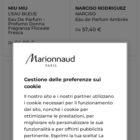
MIU MIU
NARCISO RODRIGUEZ
L’EAU BLEUE
NARCISO
Eau De Parfum -
Eau de Parfum Ambrée
Profumo Donna
Fragranza Floreale
57,40 €
Da
Fresca
94,90 €
Da
Gestione delle preferenze sui
cookie
Il nostro sito e i nostri partner utilizzano
i cookie necessari per il funzionamento
del sito, nonché i cookie per
ottimizzarne le prestazioni, per
migliorare e/o personalizzare le sue
funzionalità e per offrirti pubblicità
pertinente. Esprimi la tua scelta! La