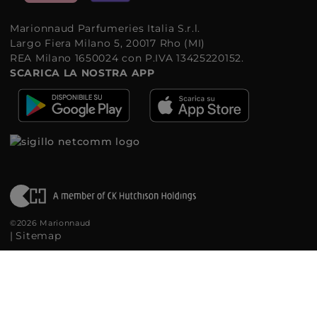
Marionnaud Parfumeries Italia S.r.l.
Largo Fiera Milano 5, 20017 Rho (MI)
REA Milano 1650024 con P.IVA 13425220152.
SCARICA LA NOSTRA APP
©2026 Marionnaud
|
Sitemap