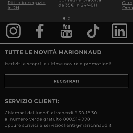
Consegna Gratuita
Ritiro in negozio
Camp
da 35€​ in 24/48H
in 2H
Oma
TUTTE LE NOVITÀ MARIONNAUD
Iscriviti e scopri le ultime novità e promozioni!
REGISTRATI
SERVIZIO CLIENTI:
Chiamaci dal lunedì al venerdì 9:30-18:30
al numero verde gratuito 800.914.998
oppure scrivici a servizioclienti@marionnaud.it