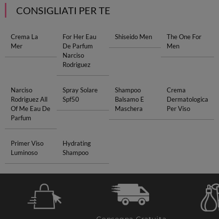
CONSIGLIATI PER TE
Crema La
For Her Eau
Shiseido Men
The One For
Mer
De Parfum
Men
Narciso
Rodriguez
Narciso
Spray Solare
Shampoo
Crema
Rodriguez All
Spf50
Balsamo E
Dermatologica
Of Me Eau De
Maschera
Per Viso
Parfum
Primer Viso
Hydrating
Luminoso
Shampoo