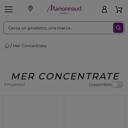
Ordina per
Filtra
Mer Concentrate
Make-up
Profumi
🎁 Idee
Corpo
Uomo
Marche
Capelli
Regalo
MER CONCENTRATE
Disponibile
7 Prodotto/i