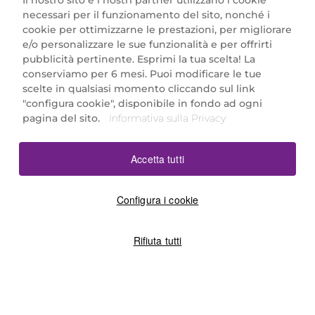
Il nostro sito e i nostri partner utilizzano i cookie
necessari per il funzionamento del sito, nonché i
cookie per ottimizzarne le prestazioni, per migliorare
e/o personalizzare le sue funzionalità e per offrirti
Marionnaud Parfumeries Italia S.r.l.
pubblicità pertinente. Esprimi la tua scelta! La
Largo Fiera Milano 5, 20017 Rho (MI)
conserviamo per 6 mesi. Puoi modificare le tue
REA Milano 1650024 con P.IVA 13425220152.
scelte in qualsiasi momento cliccando sul link
SCARICA LA NOSTRA APP
"configura cookie", disponibile in fondo ad ogni
pagina del sito.
Informativa sulla Privacy
Accetta tutti
Configura i cookie
Rifiuta tutti
©2026 Marionnaud
|
Sitemap