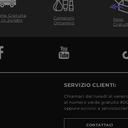
na Gratuita
Campioni
Reso
​ in 24/48H
Omaggio
Gratui
SERVIZIO CLIENTI:
Chiamaci dal lunedì al venerd
al numero verde gratuito 80
oppure scrivici a serviziocli
CONTATTACI