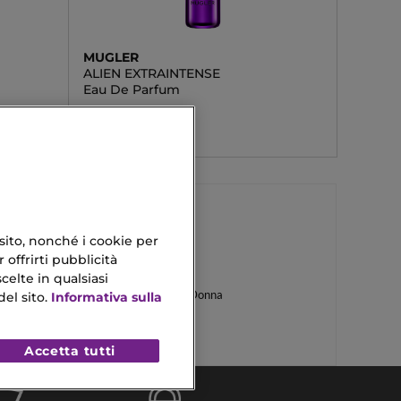
MUGLER
ALIEN EXTRAINTENSE
Eau De Parfum
96,90 €
Da
 sito, nonché i cookie per
 offrirti pubblicità
Hermès Profumi
celte in qualsiasi
Profumi Issey Miyake Donna
el sito.
Informativa sulla
Accetta tutti