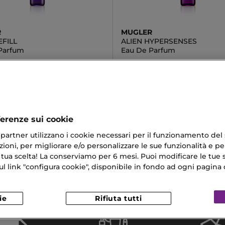
R
MUGLER
EFILL
ALIEN HYPERSENSES
Parfum
Eau De Parfum
 €
64,33 €
Da
ferenze sui cookie
ri partner utilizzano i cookie necessari per il funzionamento del
ioni, per migliorare e/o personalizzare le sue funzionalità e per
i Fahrenheit
Kenzo Profumi
 tua scelta! La conserviamo per 6 mesi. Puoi modificare le tue s
 Per Occhi
Primer Illuminante Viso Migliore
link "configura cookie", disponibile in fondo ad ogni pagina d
a Nero Intenso
ie
Rifiuta tutti