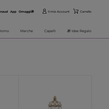
nnaud
App
Omaggi🎁
Il mio Account
Carrello
Uomo
Marche
Capelli
🎁 Idee Regalo