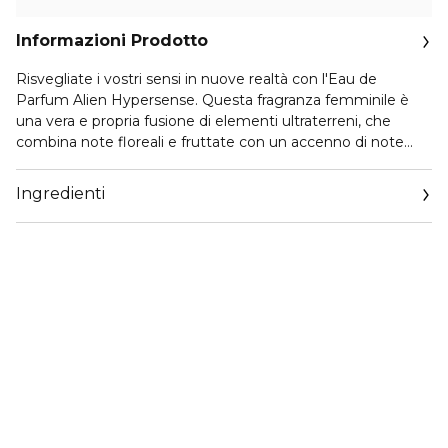
Informazioni Prodotto
Risvegliate i vostri sensi in nuove realtà con l'Eau de
Parfum Alien Hypersense. Questa fragranza femminile è
una vera e propria fusione di elementi ultraterreni, che
combina note floreali e fruttate con un accenno di note
legnose. Lasciatevi sedurre, svelate la vostra iperfemminilità
e liberate l'Alien che è in voi con questo profumo che
Ingredienti
incarna l'essenza della femminilità e la magia dell'ignoto.