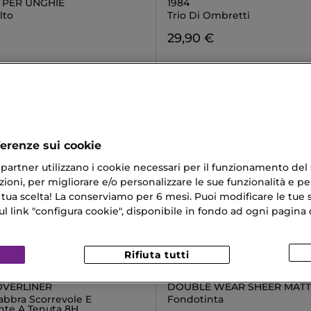
 PER UNGHIE
1984
lto
Trio Di Ombretti
29,90 €
ferenze sui cookie
ri partner utilizzano i cookie necessari per il funzionamento del
ioni, per migliorare e/o personalizzare le sue funzionalità e per
 tua scelta! La conserviamo per 6 mesi. Puoi modificare le tue s
link "configura cookie", disponibile in fondo ad ogni pagina d
Rifiuta tutti
&GABBANA
ESTÉE LAUDER
OVERLINER
DOUBLE WEAR SHEER MATT
abbra Scorrevole E
Fondotinta
nte A Tenuta 8H