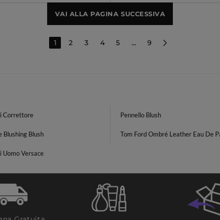
VAI ALLA PAGINA SUCCESSIVA
1
2
3
4
5
...
9
i Correttore
Pennello Blush
e Blushing Blush
Tom Ford Ombré Leather Eau De P
i Uomo Versace
na Gratuita