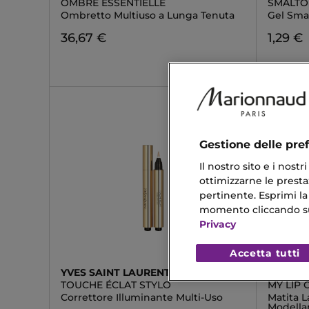
OMBRE ESSENTIELLE
SMALTO
Ombretto Multiuso a Lunga Tenuta
Gel Sma
36,67 €
1,29 €
Gestione delle pre
Il nostro sito e i nost
ottimizzarne le prestaz
pertinente. Esprimi la
momento cliccando sul 
Privacy
Accetta tutti
YVES SAINT LAURENT
DOLCE
TOUCHE ÉCLAT STYLO
MY LIP 
Correttore Illuminante Multi-Uso
Matita L
Modella