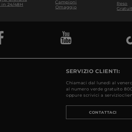
Campioni
Reso
​ in 24/48H
Omaggio
Gratui
SERVIZIO CLIENTI:
Chiamaci dal lunedì al venerd
al numero verde gratuito 80
oppure scrivici a serviziocli
CONTATTACI