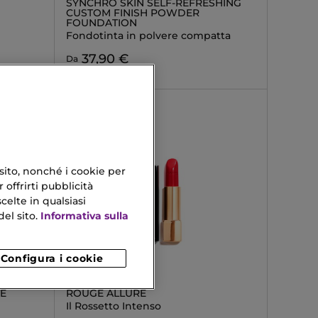
SYNCHRO SKIN SELF-REFRESHING
CUSTOM FINISH POWDER
FOUNDATION
Fondotinta in polvere compatta
37,90 €
Da
 sito, nonché i cookie per
 offrirti pubblicità
celte in qualsiasi
el sito.
Informativa sulla
Configura i cookie
CHANEL
E
ROUGE ALLURE
Il Rossetto Intenso