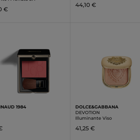
44,10 €
0 €
NAUD 1984
DOLCE&GABBANA
DEVOTION
Illuminante Viso
€
41,25 €