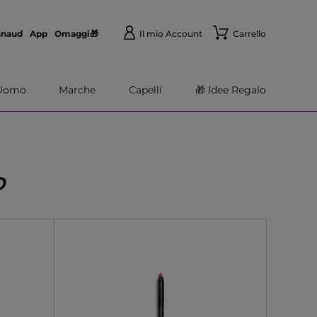
nnaud
App
Omaggi🎁
Il mio Account
Carrello
Uomo
Marche
Capelli
🎁 Idee Regalo
P