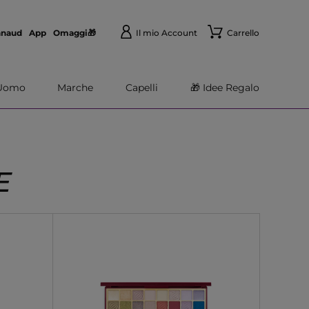
nnaud
App
Omaggi🎁
Il mio Account
Carrello
Uomo
Marche
Capelli
🎁 Idee Regalo
E