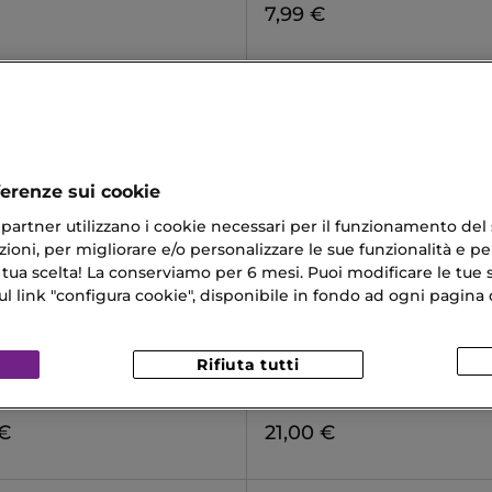
7,99 €
ferenze sui cookie
ri partner utilizzano i cookie necessari per il funzionamento del
ioni, per migliorare e/o personalizzare le sue funzionalità e per
 tua scelta! La conserviamo per 6 mesi. Puoi modificare le tue s
link "configura cookie", disponibile in fondo ad ogni pagina d
MULAC
Rifiuta tutti
OMBRES PALETTE
NOT A FILTER
 Ombretti
Crema Viso
 €
21,00 €