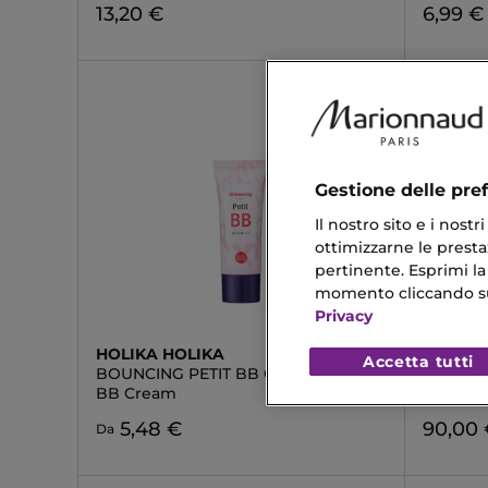
13,20 €
6,99 €
Gestione delle pre
Il nostro sito e i nost
ottimizzarne le prestaz
pertinente. Esprimi la
momento cliccando sul 
Privacy
HOLIKA HOLIKA
SISLEY
Accetta tutti
BOUNCING PETIT BB CREAM
PHYTO-
BB Cream
Palette
5,48 €
90,00
Da