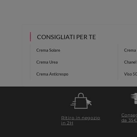
CONSIGLIATI PER TE
Crema Solare
Crema P
Crema Urea
Chanel
Crema Anticrespo
Viso 5
Conseg
Ritiro in negozio
da 35€
in 2H