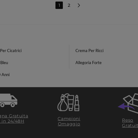
1
2
er Cicatrici
Crema Per Ricci
 Bleu
Allegoria Forte
0 Anni
na Gratuita
Campioni
Reso
​ in 24/48H
Omaggio
Gratui