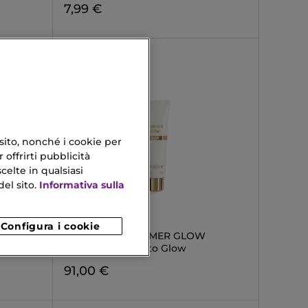
7,99 €
 sito, nonché i cookie per
 offrirti pubblicità
celte in qualsiasi
el sito.
Informativa sulla
SISLEY
Configura i cookie
PHYTO-TEINT PRIMER GLOW
Primer Viso Effetto Glow
91,00 €