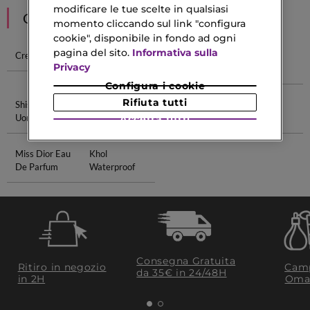
modificare le tue scelte in qualsiasi
CONSIGLIATI PER TE
momento cliccando sul link "configura
cookie", disponibile in fondo ad ogni
pagina del sito.
Informativa sulla
Crema La Mer
Shiseido
Profumi
Rossetto
Privacy
Ultimune
Shiseido
Shiseido
Configura i cookie
Rifiuta tutti
Shiseido
Contorno
Maschera Per
Profumo
Uomo
Occhi Faced
Capelli Lisci
Unisex
Accetta tutti
Miss Dior Eau
Khol
De Parfum
Waterproof
Consegna Gratuita
Ritiro in negozio
Camp
da 35€​ in 24/48H
in 2H
Oma