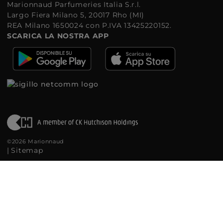
Marionnaud Parfumeries Italia S.r.l.
Largo Fiera Milano 5, 20017 Rho (MI)
REA Milano 1650024 con P.IVA 13425220152.
SCARICA LA NOSTRA APP
©2026 Marionnaud
|
Sitemap