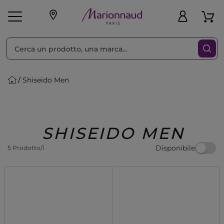
Ordina per
Filtra
Shiseido Men
Make-up
Profumi
🎁 Idee
Corpo
Uomo
Marche
Capelli
Regalo
SHISEIDO MEN
Disponibile
5 Prodotto/i