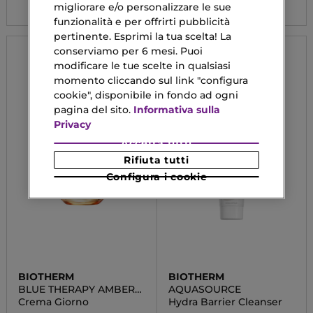
migliorare e/o personalizzare le sue
funzionalità e per offrirti pubblicità
pertinente. Esprimi la tua scelta! La
conserviamo per 6 mesi. Puoi
modificare le tue scelte in qualsiasi
momento cliccando sul link "configura
cookie", disponibile in fondo ad ogni
pagina del sito.
Informativa sulla
Privacy
Accetta tutti
Rifiuta tutti
Configura i cookie
BIOTHERM
BIOTHERM
BLUE THERAPY AMBER
AQUASOURCE
ALGAE REVITALIZE
Crema Giorno
Hydra Barrier Cleanser