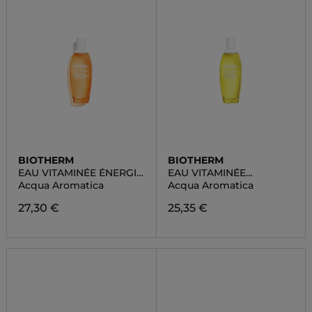
BIOTHERM
BIOTHERM
EAU VITAMINÉE ÉNERGIE
EAU VITAMINÉE
ABRICOT
IMPULSION CITRON
Acqua Aromatica
Acqua Aromatica
27,30 €
25,35 €