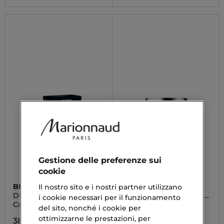
Gestione delle preferenze sui
cookie
BIOTHERM
BIOTHERM
Il nostro sito e i nostri partner utilizzano
DUO DAY CONTROL
BLUE THERAPY AMBER
i cookie necessari per il funzionamento
ALGAE REVITALIZE
Cofanetto Regalo
Crema Notte
del sito, nonché i cookie per
ottimizzarne le prestazioni, per
38,17 €
79,03 €