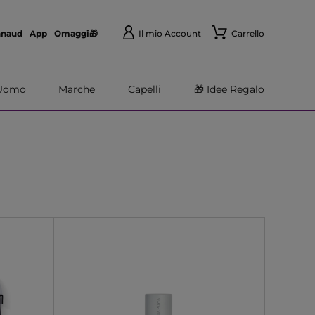
nnaud
App
Omaggi🎁
Il mio Account
Carrello
Uomo
Marche
Capelli
🎁 Idee Regalo