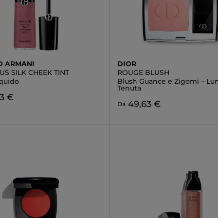
O ARMANI
DIOR
S SILK CHEEK TINT
ROUGE BLUSH
iquido
Blush Guance e Zigomi – Lu
Tenuta
3 €
49,63 €
Da