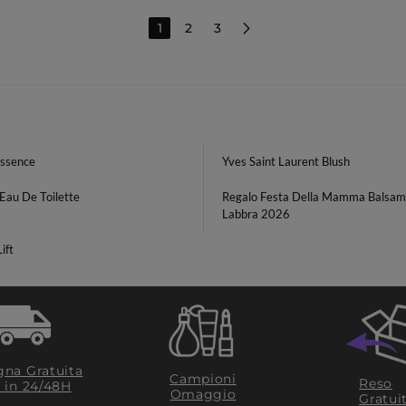
1
2
3
Essence
Yves Saint Laurent Blush
Eau De Toilette
Regalo Festa Della Mamma Balsa
Labbra 2026
ift
na Gratuita
Campioni
Reso
​ in 24/48H
Omaggio
Gratui