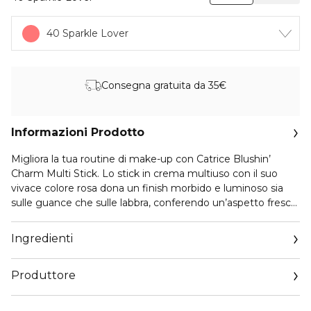
40 Sparkle Lover
Consegna gratuita da 35€
Informazioni Prodotto
Migliora la tua routine di make-up con Catrice Blushin’
Charm Multi Stick. Lo stick in crema multiuso con il suo
vivace colore rosa dona un finish morbido e luminoso sia
sulle guance che sulle labbra, conferendo un’aspetto fresco.
Grazie alla sua texture cremosa, non appiccicosa e leggera,
è facile da sfumare e da applicare, perfetto se vuoi ottenere
Ingredienti
un look più audace. Inoltre, grazie all'olio di ricino e alla
vitamina E inclusi, dona alla tua pelle un aspetto idratato e
Produttore
sano.
Email