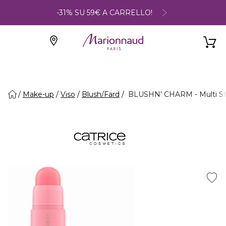
-31% SU 59€ A CARRELLO!
Make-up
Viso
Blush/Fard
BLUSHN' CHARM - Multi St