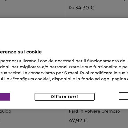
34,30 €
Da
ferenze sui cookie
ri partner utilizzano i cookie necessari per il funzionamento del
ioni, per migliorare e/o personalizzare le sue funzionalità e per
 tua scelta! La conserviamo per 6 mesi. Puoi modificare le tue s
link "configura cookie", disponibile in fondo ad ogni pagina d
Rifiuta tutti
DALLA PALMA
CHANEL
 WAVE
JOUES CONTRASTE INTENSE
iquido
Fard in Polvere Cremoso
€
47,92 €