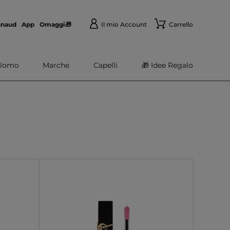
nnaud
App
Omaggi🎁
Il mio Account
Carrello
Uomo
Marche
Capelli
🎁 Idee Regalo