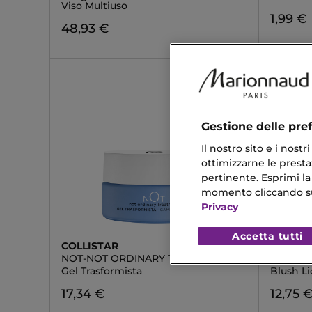
Viso Multiuso
1,99 €
48,93 €
Gestione delle pre
Il nostro sito e i nost
ottimizzarne le prestaz
pertinente. Esprimi la
momento cliccando sul 
Privacy
Accetta tutti
COLLISTAR
DIEGO 
NOT-NOT ORDINARY TREATMENT
WINTER
Gel Trasformista
Blush L
17,34 €
12,75 