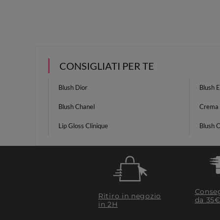
CONSIGLIATI PER TE
Blush Dior
Blush 
Blush Chanel
Crema 
Lip Gloss Clinique
Blush C
Conseg
Ritiro in negozio
da 35€
in 2H