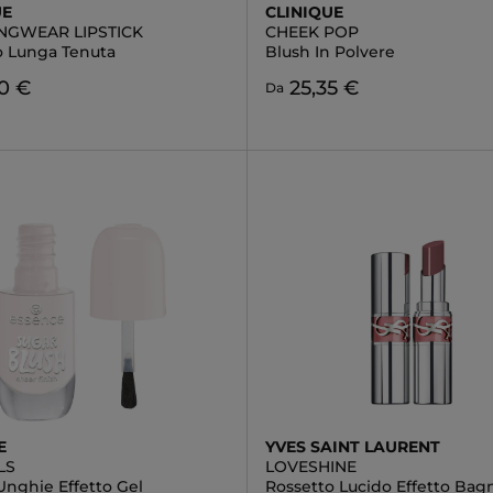
UE
CLINIQUE
NGWEAR LIPSTICK
CHEEK POP
o Lunga Tenuta
Blush In Polvere
0 €
25,35 €
Da
E
YVES SAINT LAURENT
LS
LOVESHINE
Unghie Effetto Gel
Rossetto Lucido Effetto Bag