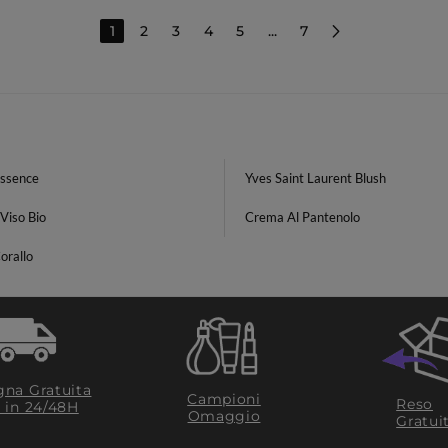
1
2
3
4
5
...
7
Essence
Yves Saint Laurent Blush
Viso Bio
Crema Al Pantenolo
orallo
na Gratuita
Campioni
Reso
​ in 24/48H
Omaggio
Gratui