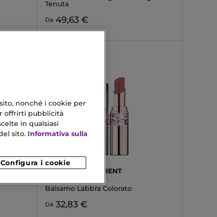
Tenuta
49,63 €
Da
 sito, nonché i cookie per
 offrirti pubblicità
celte in qualsiasi
el sito.
Informativa sulla
Configura i cookie
YVES SAINT LAURENT
CANDY GLOW
Balsamo Labbra Colorato
32,83 €
Da